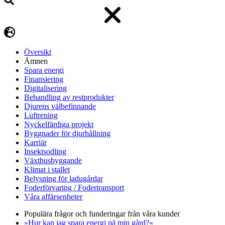
Översikt
Ämnen
Spara energi
Finansiering
Digitalisering
Behandling av restprodukter
Djurens välbefinnande
Luftrening
Nyckelfärdiga projekt
Byggnader för djurhållning
Karriär
Insektsodling
Växthusbyggande
Klimat i stallet
Belysning för ladugårdar
Foderförvaring / Fodertransport
Våra affärsenheter
Populära frågor och funderingar från våra kunder
»Hur kan jag spara energi på min gård?«