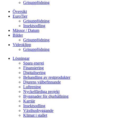
Grisuppfödning
Översikt
EuroTier
Grisuppfödning
Insektsodling
Mässor / Datum
Bilder
Grisuppfödning
Videoklipp
Grisuppfödning
Lösningar
Spara energi
Finansiering
Digitalisering
Behandling av restprodukter
Djurens välbefinnande
Luftrening
Nyckelfärdiga projekt
Byggnader för djurhållning
Karriär
Insektsodling
Växthusbyggande
Klimat i stallet