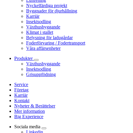
Luftrening
Nyckelfärdiga projekt
Byggnader för djurhållning
Karriär
Insektsodling
Växthusbyggande
Klimat i stallet
Belysning för ladugårdar
Foderförvaring / Fodertransport
Våra affärsenheter
Produkter
Växthusbyggande
Insektsodling
Grisuppfödning
Service
Företag
Karriär
Kontakt
Nyheter & Berättelser
Mer information
Big Experience
Sociala media
Linkedin