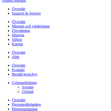
Öpnna sökning
Översikt
Support & Service
Översikt
Mission och värderingar
Förvaltning
Historia
Siffror
Karriär
Översikt
Jobb
Översikt
Kontakt
Beställ broschyr
Grisuppfödning
Sverige
Globalt
Översikt
Pressmeddelanden
Pressgranskning