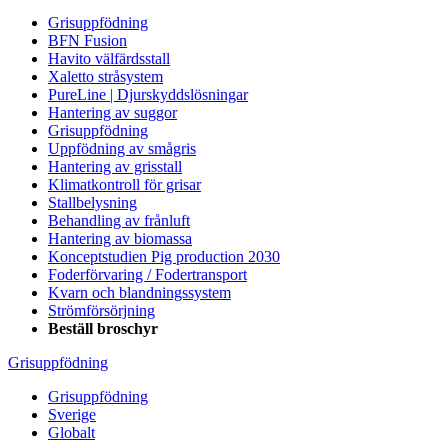
Grisuppfödning
BFN Fusion
Havito välfärdsstall
Xaletto stråsystem
PureLine | Djurskyddslösningar
Hantering av suggor
Grisuppfödning
Uppfödning av smågris
Hantering av grisstall
Klimatkontroll för grisar
Stallbelysning
Behandling av frånluft
Hantering av biomassa
Konceptstudien Pig production 2030
Foderförvaring / Fodertransport
Kvarn och blandningssystem
Strömförsörjning
Beställ broschyr
Grisuppfödning
Grisuppfödning
Sverige
Globalt