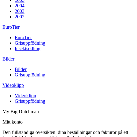
2005
2004
2003
2002
EuroTier
EuroTier
Grisuppfödning
Insektsodling
Bilder
Bilder
Grisuppfödning
Videoklipp
Videoklipp
Grisuppfödning
My Big Dutchman
Mitt konto
Den fullständiga översikten: dina beställningar och fakturor på ett