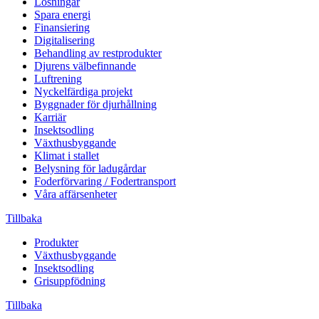
Lösningar
Spara energi
Finansiering
Digitalisering
Behandling av restprodukter
Djurens välbefinnande
Luftrening
Nyckelfärdiga projekt
Byggnader för djurhållning
Karriär
Insektsodling
Växthusbyggande
Klimat i stallet
Belysning för ladugårdar
Foderförvaring / Fodertransport
Våra affärsenheter
Tillbaka
Produkter
Växthusbyggande
Insektsodling
Grisuppfödning
Tillbaka