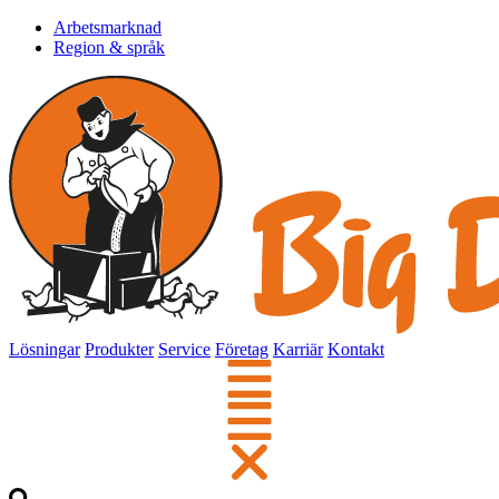
Arbetsmarknad
Region & språk
Lösningar
Produkter
Service
Företag
Karriär
Kontakt