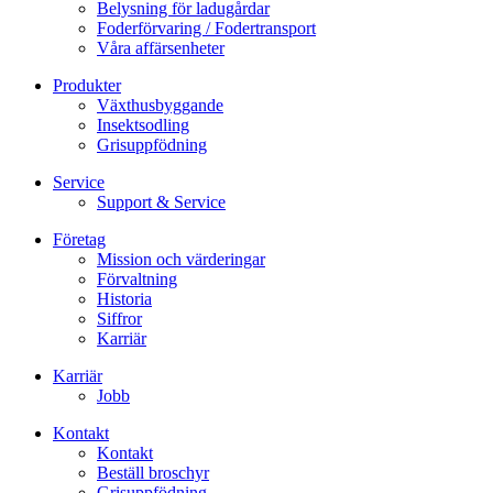
Belysning för ladugårdar
Foderförvaring / Fodertransport
Våra affärsenheter
Produkter
Växthusbyggande
Insektsodling
Grisuppfödning
Service
Support & Service
Företag
Mission och värderingar
Förvaltning
Historia
Siffror
Karriär
Karriär
Jobb
Kontakt
Kontakt
Beställ broschyr
Grisuppfödning