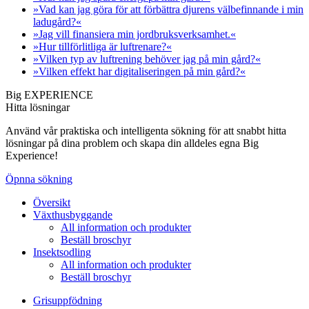
»Vad kan jag göra för att förbättra djurens välbefinnande i min
ladugård?«
»Jag vill finansiera min jordbruksverksamhet.«
»Hur tillförlitliga är luftrenare?«
»Vilken typ av luftrening behöver jag på min gård?«
»Vilken effekt har digitaliseringen på min gård?«
Big EXPERIENCE
Hitta lösningar
Använd vår praktiska och intelligenta sökning för att snabbt hitta
lösningar på dina problem och skapa din alldeles egna Big
Experience!
Öpnna sökning
Översikt
Växthusbyggande
All information och produkter
Beställ broschyr
Insektsodling
All information och produkter
Beställ broschyr
Grisuppfödning