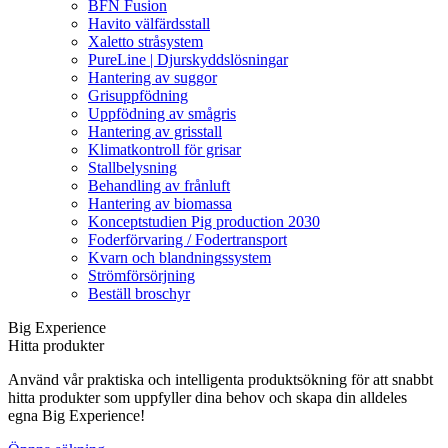
BFN Fusion
Havito välfärdsstall
Xaletto stråsystem
PureLine | Djurskyddslösningar
Hantering av suggor
Grisuppfödning
Uppfödning av smågris
Hantering av grisstall
Klimatkontroll för grisar
Stallbelysning
Behandling av frånluft
Hantering av biomassa
Konceptstudien Pig production 2030
Foderförvaring / Fodertransport
Kvarn och blandningssystem
Strömförsörjning
Beställ broschyr
Big Experience
Hitta produkter
Använd vår praktiska och intelligenta produktsökning för att snabbt
hitta produkter som uppfyller dina behov och skapa din alldeles
egna Big Experience!