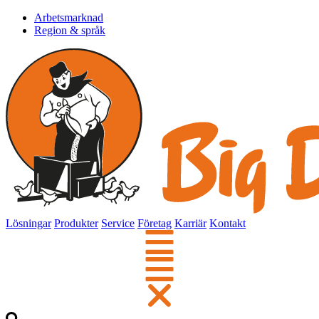
Arbetsmarknad
Region & språk
Lösningar
Produkter
Service
Företag
Karriär
Kontakt