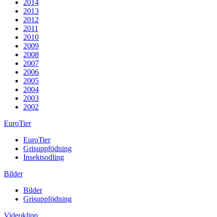
2014
2013
2012
2011
2010
2009
2008
2007
2006
2005
2004
2003
2002
EuroTier
EuroTier
Grisuppfödning
Insektsodling
Bilder
Bilder
Grisuppfödning
Videoklipp