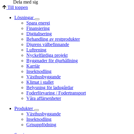
Dela med sig
Till toppen
Lösningar
Spara energi
Finansiering
Digitalisering
Behandling av restprodukter
Djurens välbefinnande
Luftrening
Nyckelfärdiga projekt
Byggnader för djurhållning
Karriär
Insektsodling
Växthusbyggande
Klimat i stallet
Belysning för ladugårdar
Foderförvaring / Fodertransport
Våra affärsenheter
Produkter
Växthusbyggande
Insektsodling
Grisuppfödning