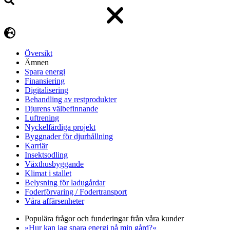
Översikt
Ämnen
Spara energi
Finansiering
Digitalisering
Behandling av restprodukter
Djurens välbefinnande
Luftrening
Nyckelfärdiga projekt
Byggnader för djurhållning
Karriär
Insektsodling
Växthusbyggande
Klimat i stallet
Belysning för ladugårdar
Foderförvaring / Fodertransport
Våra affärsenheter
Populära frågor och funderingar från våra kunder
»Hur kan jag spara energi på min gård?«