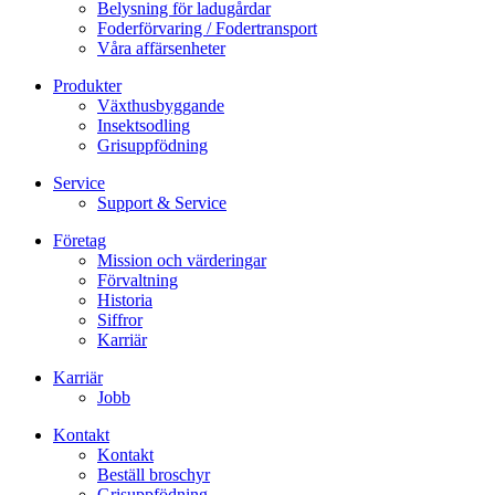
Belysning för ladugårdar
Foderförvaring / Fodertransport
Våra affärsenheter
Produkter
Växthusbyggande
Insektsodling
Grisuppfödning
Service
Support & Service
Företag
Mission och värderingar
Förvaltning
Historia
Siffror
Karriär
Karriär
Jobb
Kontakt
Kontakt
Beställ broschyr
Grisuppfödning