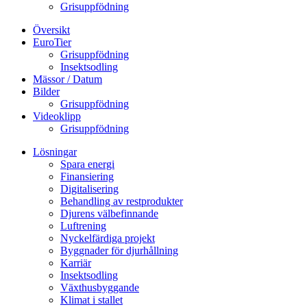
Grisuppfödning
Översikt
EuroTier
Grisuppfödning
Insektsodling
Mässor / Datum
Bilder
Grisuppfödning
Videoklipp
Grisuppfödning
Lösningar
Spara energi
Finansiering
Digitalisering
Behandling av restprodukter
Djurens välbefinnande
Luftrening
Nyckelfärdiga projekt
Byggnader för djurhållning
Karriär
Insektsodling
Växthusbyggande
Klimat i stallet