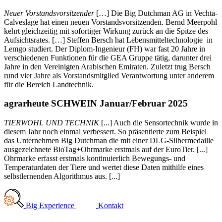
Neuer Vorstandsvorsitzender
[…] Die Big Dutchman AG in Vechta-
Calveslage hat einen neuen Vorstandsvorsitzenden. Bernd Meerpohl
kehrt gleichzeitig mit sofortiger Wirkung zurück an die Spitze des
Aufsichtsrates. […] Steffen Bersch hat Lebensmitteltechnologie in
Lemgo studiert. Der Diplom-Ingenieur (FH) war fast 20 Jahre in
verschiedenen Funktionen für die GEA Gruppe tätig, darunter drei
Jahre in den Vereinigten Arabischen Emiraten. Zuletzt trug Bersch
rund vier Jahre als Vorstandsmitglied Verantwortung unter anderem
für die Bereich Landtechnik.
agrarheute SCHWEIN Januar/Februar 2025
TIERWOHL UND TECHNIK
[...] Auch die Sensortechnik wurde in
diesem Jahr noch einmal verbessert. So präsentierte zum Beispiel
das Unternehmen Big Dutchman die mit einer DLG-Silbermedaille
ausgezeichnete BioTag+Ohrmarke erstmals auf der EuroTier. [...]
Ohrmarke erfasst erstmals kontinuierlich Bewegungs- und
Temperaturdaten der Tiere und wertet diese Daten mithilfe eines
selbstlernenden Algorithmus aus. [...]
Big Experience
Kontakt