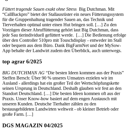
Füttert tragende Sauen exakt ohne Stress
Big Dutchman. Mit
“CallBackpro” bietet der Stallausrüster ein neues Fütterungssystem
für die Gruppenhaltung tragender Sauen an, das Technik und
Tierverhalten optimal unter einen Hut bringen soll. […] Zu den
Vorzügen dieser Abruffütterung gehört laut Big Dutchman, dass
jede Sau tierindividuell gefüttert werde. […] Die Bedienung erfolge
über den Controller 510pro mit Touschdisplay - entweder im Stall
oder bequem aus dem Büro. Dank BigFarmNet und der MySow-
App behalte der Landwirt zudem den Überblick, auch unterwegs.
top agrar 6/2025
BIG DUTCHMAN AG
“Die besten Ideen kommen aus der Praxis”
Steffen Bersch: Über 90 % unseres Umsatzes erzielen wir im
Ausland - allerdings hat ein großer Teil der Wertschöpfungskette
seinen Ursprung in Deutschland. Deshalb glauben wir fest an den
Standort Deutschland. […] Die besten Ideen kommen oft aus der
Praxis. Unser Know-how basiert auf dem engen Austausch mit
unseren Kunden. Deutsche Tierhalter zählen zu den
bestausgebildeten Landwirten weltweit - ob kleiner Betrieb oder
große Farm. […]
DGS MAGAZIN 04/2025