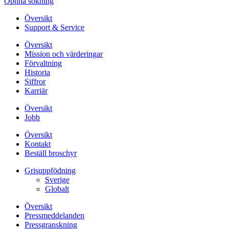
Öpnna sökning
Översikt
Support & Service
Översikt
Mission och värderingar
Förvaltning
Historia
Siffror
Karriär
Översikt
Jobb
Översikt
Kontakt
Beställ broschyr
Grisuppfödning
Sverige
Globalt
Översikt
Pressmeddelanden
Pressgranskning