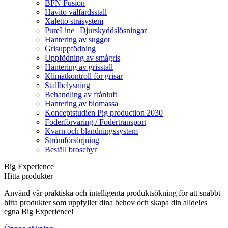
BFN Fusion
Havito välfärdsstall
Xaletto stråsystem
PureLine | Djurskyddslösningar
Hantering av suggor
Grisuppfödning
Uppfödning av smågris
Hantering av grisstall
Klimatkontroll för grisar
Stallbelysning
Behandling av frånluft
Hantering av biomassa
Konceptstudien Pig production 2030
Foderförvaring / Fodertransport
Kvarn och blandningssystem
Strömförsörjning
Beställ broschyr
Big Experience
Hitta produkter
Använd vår praktiska och intelligenta produktsökning för att snabbt
hitta produkter som uppfyller dina behov och skapa din alldeles
egna Big Experience!