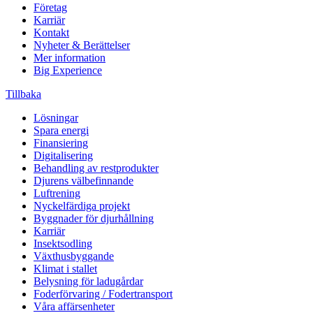
Företag
Karriär
Kontakt
Nyheter & Berättelser
Mer information
Big Experience
Tillbaka
Lösningar
Spara energi
Finansiering
Digitalisering
Behandling av restprodukter
Djurens välbefinnande
Luftrening
Nyckelfärdiga projekt
Byggnader för djurhållning
Karriär
Insektsodling
Växthusbyggande
Klimat i stallet
Belysning för ladugårdar
Foderförvaring / Fodertransport
Våra affärsenheter