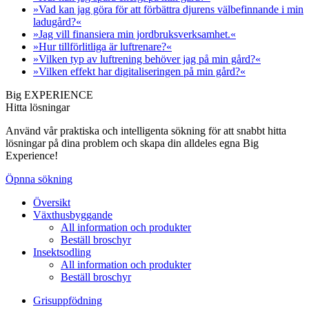
»Vad kan jag göra för att förbättra djurens välbefinnande i min
ladugård?«
»Jag vill finansiera min jordbruksverksamhet.«
»Hur tillförlitliga är luftrenare?«
»Vilken typ av luftrening behöver jag på min gård?«
»Vilken effekt har digitaliseringen på min gård?«
Big EXPERIENCE
Hitta lösningar
Använd vår praktiska och intelligenta sökning för att snabbt hitta
lösningar på dina problem och skapa din alldeles egna Big
Experience!
Öpnna sökning
Översikt
Växthusbyggande
All information och produkter
Beställ broschyr
Insektsodling
All information och produkter
Beställ broschyr
Grisuppfödning