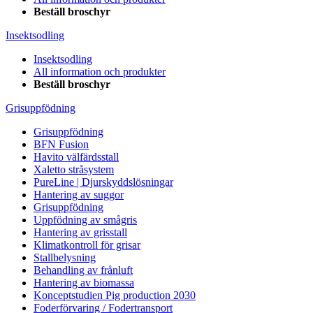
Beställ broschyr
Insektsodling
Insektsodling
All information och produkter
Beställ broschyr
Grisuppfödning
Grisuppfödning
BFN Fusion
Havito välfärdsstall
Xaletto stråsystem
PureLine | Djurskyddslösningar
Hantering av suggor
Grisuppfödning
Uppfödning av smågris
Hantering av grisstall
Klimatkontroll för grisar
Stallbelysning
Behandling av frånluft
Hantering av biomassa
Konceptstudien Pig production 2030
Foderförvaring / Fodertransport