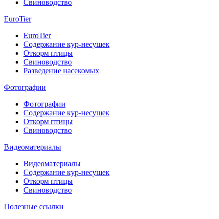
Свиноводство
EuroTier
EuroTier
Содержание кур-несушек
Откорм птицы
Свиноводство
Разведение насекомых
Фотографии
Фотографии
Содержание кур-несушек
Откорм птицы
Свиноводство
Видеоматериалы
Видеоматериалы
Содержание кур-несушек
Откорм птицы
Свиноводство
Полезные ссылки