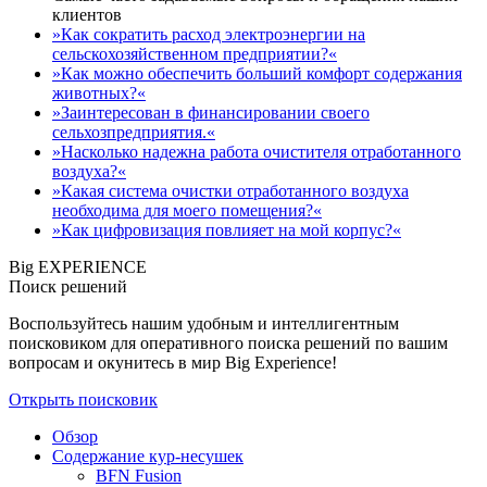
клиентов
»Как сократить расход электроэнергии на
сельскохозяйственном предприятии?«
»Как можно обеспечить больший комфорт содержания
животных?«
»Заинтересован в финансировании своего
сельхозпредприятия.«
»Насколько надежна работа очистителя отработанного
воздуха?«
»Какая система очистки отработанного воздуха
необходима для моего помещения?«
»Как цифровизация повлияет на мой корпус?«
Big EXPERIENCE
Поиск решений
Воспользуйтесь нашим удобным и интеллигентным
поисковиком для оперативного поиска решений по вашим
вопросам и окунитесь в мир Big Experience!
Открыть поисковик
Обзор
Содержание кур-несушек
BFN Fusion