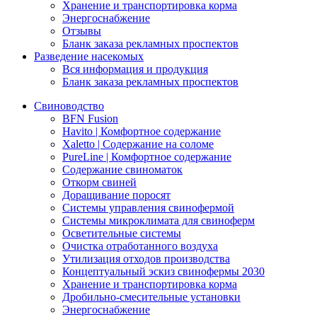
Хранение и транспортировка корма
Энергоснабжение
Отзывы
Бланк заказа рекламных проспектов
Разведение насекомых
Вся информация и продукция
Бланк заказа рекламных проспектов
Свиноводство
BFN Fusion
Havito | Комфортное содержание
Xaletto | Содержание на соломе
PureLine | Комфортное содержание
Содержание свиноматок
Откорм свиней
Доращивание поросят
Системы управления свинофермой
Системы микроклимата для свиноферм
Осветительные системы
Очистка отработанного воздуха
Утилизация отходов производства
Концептуальный эскиз свинофермы 2030
Хранение и транспортировка корма
Дробильно-смесительные установки
Энергоснабжение