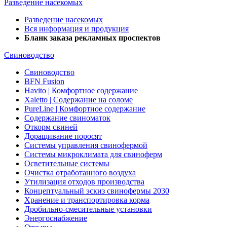
Разведение насекомых
Разведение насекомых
Вся информация и продукция
Бланк заказа рекламных проспектов
Свиноводство
Свиноводство
BFN Fusion
Havito | Комфортное содержание
Xaletto | Содержание на соломе
PureLine | Комфортное содержание
Содержание свиноматок
Откорм свиней
Доращивание поросят
Системы управления свинофермой
Системы микроклимата для свиноферм
Осветительные системы
Очистка отработанного воздуха
Утилизация отходов производства
Концептуальный эскиз свинофермы 2030
Хранение и транспортировка корма
Дробильно-смесительные установки
Энергоснабжение