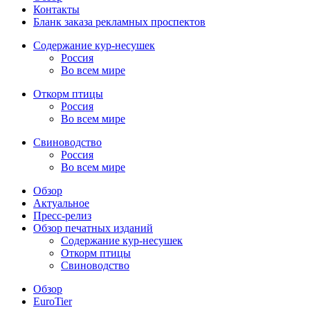
Контакты
Бланк заказа рекламных проспектов
Содержание кур-несушек
Россия
Во всем мире
Откорм птицы
Россия
Во всем мире
Свиноводство
Россия
Во всем мире
Обзор
Актуальное
Пресс-релиз
Обзор печатных изданий
Содержание кур-несушек
Откорм птицы
Свиноводство
Обзор
EuroTier