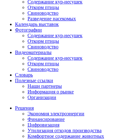
Содержание кур-несушек
Откорм птицы
Свиноводство
Разведение насекомых
Календарь выставок
Фотографии
Содержание кур-несушек
Откорм птицы
Свиноводство
Видеоматериалы
Содержание кур-несушек
Откорм птицы
Свиноводство
Словарь
Полезные ссылки
Наши партнеры
Информация о рынке
Организации
Решения
Экономия электроэнергии
Финансирование
Цифровизация
Утилизация отходов производства
Комфортное содержание животных