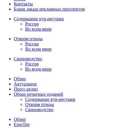
Контакты
Бланк заказа рекламных проспектов
Содержание кур-несушек
Россия
Во всем мире
Откорм птицы
Россия
Во всем мире
Свиноводство
Россия
Во всем мире
Обзор
Актуальное
Пресс-релиз
Обзор печатных изданий
Содержание кур-несушек
Откорм птицы
Свиноводство
Обзор
EuroTier