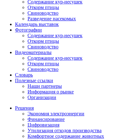
Содержание кур-несушек
Откорм птицы
Свиноводство
Разведение насекомых
Календарь выставок
Фотографии
Содержание кур-несушек
Откорм птицы
Свиноводство
Видеоматериалы
Содержание кур-несушек
Откорм птицы
Свиноводство
Словарь
Полезные ссылки
Наши партнеры
Информация о рынке
Организации
Решения
Экономия электроэнергии
Финансирование
Цифровизация
Утилизация отходов производства
Комфортное содержание животных