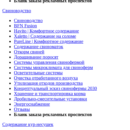
Бланк заказа рекламных проспектов
Свиноводство
Свиноводство
BFN Fusion
Havito | Комфортное содержание
Xaletto | Содержание на соломе
PureLine | Комфортное содержание
Содержание свиноматок
Откорм свиней
Доращивание поросят
Системы управления свинофермой
Системы микроклимата для свиноферм
Осветительные системы
Очистка отработанного воздуха
Утилизация отходов производства
Концептуальный эскиз свинофермы 2030
Хранение и транспортировка корма
Дробильно-смесительные установки
Энергоснабжение
Отзывы
Бланк заказа рекламных проспектов
Содержание кур-несушек