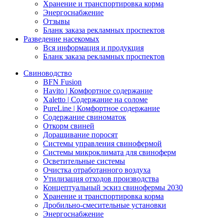
Хранение и транспортировка корма
Энергоснабжение
Отзывы
Бланк заказа рекламных проспектов
Разведение насекомых
Вся информация и продукция
Бланк заказа рекламных проспектов
Свиноводство
BFN Fusion
Havito | Комфортное содержание
Xaletto | Содержание на соломе
PureLine | Комфортное содержание
Содержание свиноматок
Откорм свиней
Доращивание поросят
Системы управления свинофермой
Системы микроклимата для свиноферм
Осветительные системы
Очистка отработанного воздуха
Утилизация отходов производства
Концептуальный эскиз свинофермы 2030
Хранение и транспортировка корма
Дробильно-смесительные установки
Энергоснабжение