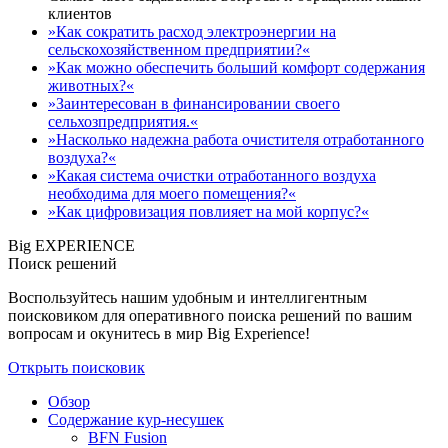
клиентов
»Как сократить расход электроэнергии на
сельскохозяйственном предприятии?«
»Как можно обеспечить больший комфорт содержания
животных?«
»Заинтересован в финансировании своего
сельхозпредприятия.«
»Насколько надежна работа очистителя отработанного
воздуха?«
»Какая система очистки отработанного воздуха
необходима для моего помещения?«
»Как цифровизация повлияет на мой корпус?«
Big EXPERIENCE
Поиск решений
Воспользуйтесь нашим удобным и интеллигентным
поисковиком для оперативного поиска решений по вашим
вопросам и окунитесь в мир Big Experience!
Открыть поисковик
Обзор
Содержание кур-несушек
BFN Fusion