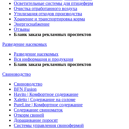
Осветительные системы для птицеферм
Очистка отработанного воздуха
Утилизация отходов производства
Хранение и транспортировка корма
Энергоснабжение
Отзывы
Бланк заказа рекламных проспектов
Разведение насекомых
Разведение насекомых
Вся информация и продукция
Бланк заказа рекламных проспектов
Свиноводство
Свиноводство
BFN Fusion
Havito | Комфортное содержание
Xaletto | Содержание на соломе
PureLine | Комфортное содержание
Содержание свиноматок
Откорм свиней
Доращивание поросят
Системы управления свинофермой