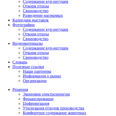
Содержание кур-несушек
Откорм птицы
Свиноводство
Разведение насекомых
Календарь выставок
Фотографии
Содержание кур-несушек
Откорм птицы
Свиноводство
Видеоматериалы
Содержание кур-несушек
Откорм птицы
Свиноводство
Словарь
Полезные ссылки
Наши партнеры
Информация о рынке
Организации
Решения
Экономия электроэнергии
Финансирование
Цифровизация
Утилизация отходов производства
Комфортное содержание животных