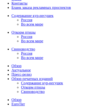
Контакты
Бланк заказа рекламных проспектов
Содержание кур-несушек
Россия
Во всем мире
Откорм птицы
Россия
Во всем мире
Свиноводство
Россия
Во всем мире
Обзор
Актуальное
Пресс-релиз
Обзор печатных изданий
Содержание кур-несушек
Откорм птицы
Свиноводство
Обзор
EuroTier