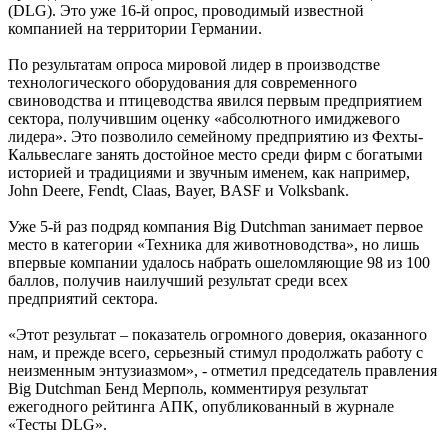
(
DLG
). Это уже 16-й опрос, проводимый известной
компанией на территории Германии.
По результатам опроса мировой лидер в производстве
технологического оборудования для современного
свиноводства и птицеводства явился первым предприятием
сектора, получившим оценку «абсолютного имиджевого
лидера». Это позволило семейному предприятию из Фехты-
Кальвеслаге занять достойное место среди фирм с богатыми
историей и традициями и звучным именем, как например,
John Deere
,
Fendt
,
Claas
,
Bayer
,
BASF
и
Volksbank
.
Уже 5-й раз подряд компания
Big Dutchman
занимает первое
место в категории «Техника для животноводства», но лишь
впервые компании удалось набрать ошеломляющие 98 из 100
баллов, получив наилучший результат среди всех
предприятий сектора.
«Этот результат – показатель огромного доверия, оказанного
нам, и прежде всего, серьезный стимул продолжать работу с
неизменным энтузиазмом», - отметил председатель правления
Big Dutchman
Бенд Мерполь, комментируя результат
ежегодного рейтинга АПК, опубликованный в журнале
«Тесты
DLG
».