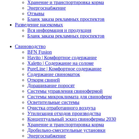
Хранение и транспортировка корма
Энергоснабжение
Отзывы
Бланк заказа рекламных проспектов
Разведение насекомых
Вся информация и продукция
Бланк заказа рекламных проспектов
Свиноводство
BFN Fusion
Havito | Комфортное содержание
Xaletto | Содержание на соломе
PureLine | Комфортное содержание
Содержание свиноматок
Откорм свиней
Доращивание поросят
Системы управления свинофермой
Системы микроклимата для свиноферм
Осветительные системы
Очистка отработанного воздуха
Утилизация отходов производства
Концептуальный эскиз свинофермы 2030
Хранение и транспортировка корма
Дробильно-смесительные установки
Энергоснабжение