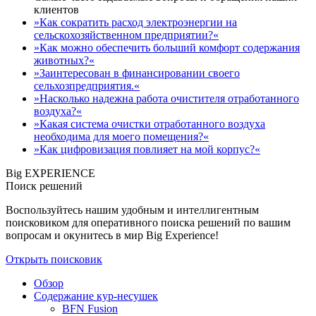
клиентов
»Как сократить расход электроэнергии на
сельскохозяйственном предприятии?«
»Как можно обеспечить больший комфорт содержания
животных?«
»Заинтересован в финансировании своего
сельхозпредприятия.«
»Насколько надежна работа очистителя отработанного
воздуха?«
»Какая система очистки отработанного воздуха
необходима для моего помещения?«
»Как цифровизация повлияет на мой корпус?«
Big EXPERIENCE
Поиск решений
Воспользуйтесь нашим удобным и интеллигентным
поисковиком для оперативного поиска решений по вашим
вопросам и окунитесь в мир Big Experience!
Открыть поисковик
Обзор
Содержание кур-несушек
BFN Fusion