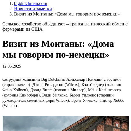
bigdutchman.com
Новости и заметки
Визит из Монтаны: «Дома мы говорим по-немецки»
Сельское хозяйство объединяет – трансатлантический обмен с
фермерами из США
Визит из Монтаны: «Дома
мы говорим по-немецки»
12.06.2025
Сотрудник компании Big Dutchman Александр Нойманн с гостями
(справа налево): Джош Ричардсон (Wilcox), Кэл Уолднер (колония
Фейр-Хэйвен), Дэвид Випф (колония Миллер), Майк Кляйнсассер
(колония Кингсбери), Энди Уилкокс, Барри Уилкокс (старший
руководитель семейных ферм Wilcox), Брент Уилкокс, Тайлер Хоббс
(Wilcox).