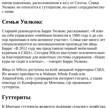
пятом поколении, расположенном к югу от Сиэтла. Семья
Уилкокс не относится к гуттеритам, но ценит сотрудничество
с ними.
Семья Уилкокс
Старший руководитель Барри Уилкокс рассказывает: «Я взял
на себя управление семейным бизнесом в 1960 году и до сих
пор принимаю в нем активное участие». Семья уже много лет
специализируется на инновационном производстве яйца.
Барри: «В 2012 году мы представили первый мобильный
курятник в США». Сегодня Wilcox выступает исключительно
за благоприятные для животных системы содержания. «Наши
куры не сидят в клетках», – говорит Барри Уилкокс.
Яйца от Wilcox доступны на всей западной территории США.
Их можно приобрести в Walmart, Whole Foods или
AmazonFresh, сети супермаркетов интернет-гиганта, а также
повсюду от Калифорнии до Монтаны, где проживают
гуттериты.
Гуттериты
В Монтане гуттериты являются лидерами сельского хозяйства.