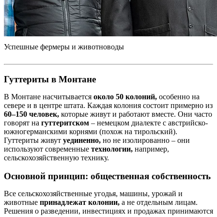
Успешные фермеры и животноводы
Гуттериты в Монтане
В Монтане насчитывается
около 50 колоний,
особенно на
севере и в центре штата. Каждая колония состоит примерно из
60–150 человек,
которые живут и работают вместе. Они часто
говорят на
гуттеритском
– немецком диалекте с австрийско-
южногерманскими корнями (похож на тирольский).
Гуттериты живут
уединенно,
но не изолированно – они
используют современные
технологии,
например,
сельскохозяйственную технику.
Основной принцип: общественная собственность
Все сельскохозяйственные угодья, машины, урожай и
животные
принадлежат колонии,
а не отдельным лицам.
Решения о разведении, инвестициях и продажах принимаются