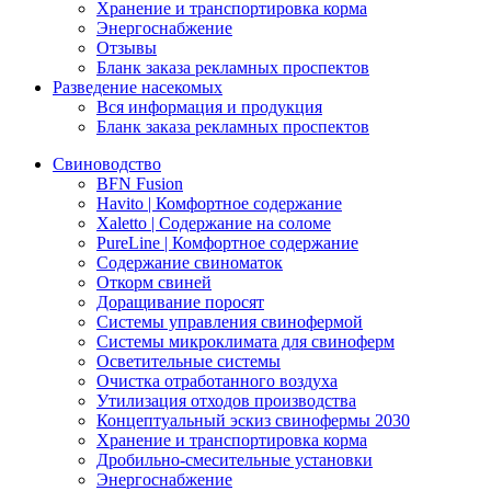
Хранение и транспортировка корма
Энергоснабжение
Отзывы
Бланк заказа рекламных проспектов
Разведение насекомых
Вся информация и продукция
Бланк заказа рекламных проспектов
Свиноводство
BFN Fusion
Havito | Комфортное содержание
Xaletto | Содержание на соломе
PureLine | Комфортное содержание
Содержание свиноматок
Откорм свиней
Доращивание поросят
Системы управления свинофермой
Системы микроклимата для свиноферм
Осветительные системы
Очистка отработанного воздуха
Утилизация отходов производства
Концептуальный эскиз свинофермы 2030
Хранение и транспортировка корма
Дробильно-смесительные установки
Энергоснабжение