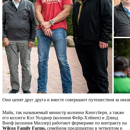
Они ценят друг друга и вместе совершают путешествия за океа
Майк, так называемый министр колонии Кингсбери, а также
его коллеги Кэл Уолднер (колония Фейр-Хэйвен) и Дэвид
Випф (колония Миллер) работают фермерами по контракту на
Wilcox Family Farms,
семейном предприятии в четвертом и