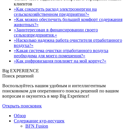
клиентов
»Как сократить расход электроэнергии на
сельскохозяйственном предприятии?«
»Как можно обеспечить больший комфорт содержания
животных?«
»Заинтересован в финансировании своего
сельхозпредприятия.«
»Насколько надежна работа очистителя отработанного
воздуха?«
»Какая система очистки отработанного воздуха
необходима для моего помещения?«
»Как цифровизация повлияет на мой корпус?«
Big EXPERIENCE
Поиск решений
Воспользуйтесь нашим удобным и интеллигентным
поисковиком для оперативного поиска решений по вашим
вопросам и окунитесь в мир Big Experience!
Открыть поисковик
Обзор
Содержание кур-несушек
BFN Fusion