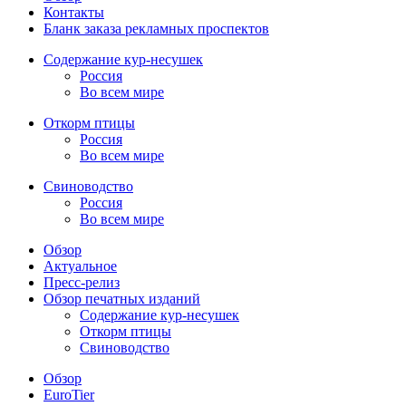
Контакты
Бланк заказа рекламных проспектов
Содержание кур-несушек
Россия
Во всем мире
Откорм птицы
Россия
Во всем мире
Свиноводство
Россия
Во всем мире
Обзор
Актуальное
Пресс-релиз
Обзор печатных изданий
Содержание кур-несушек
Откорм птицы
Свиноводство
Обзор
EuroTier