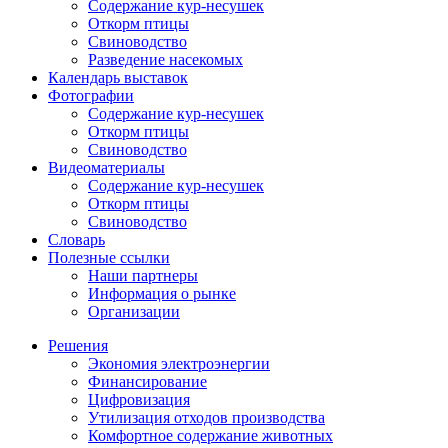
Содержание кур-несушек
Откорм птицы
Свиноводство
Разведение насекомых
Календарь выставок
Фотографии
Содержание кур-несушек
Откорм птицы
Свиноводство
Видеоматериалы
Содержание кур-несушек
Откорм птицы
Свиноводство
Словарь
Полезные ссылки
Наши партнеры
Информация о рынке
Организации
Решения
Экономия электроэнергии
Финансирование
Цифровизация
Утилизация отходов производства
Комфортное содержание животных