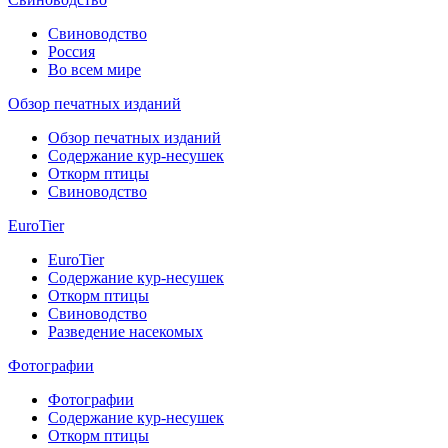
Свиноводство
Россия
Во всем мире
Обзор печатных изданий
Обзор печатных изданий
Содержание кур-несушек
Откорм птицы
Свиноводство
EuroTier
EuroTier
Содержание кур-несушек
Откорм птицы
Свиноводство
Разведение насекомых
Фотографии
Фотографии
Содержание кур-несушек
Откорм птицы