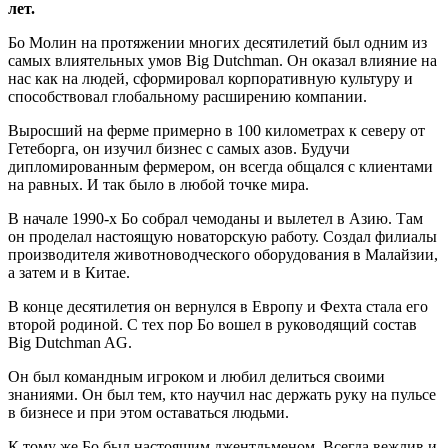
лет.
Бо Молин на протяжении многих десятилетий был одним из
самых влиятельных умов Big Dutchman. Он оказал влияние на
нас как на людей, сформировал корпоративную культуру и
способствовал глобальному расширению компании.
Выросший на ферме примерно в 100 километрах к северу от
Гетеборга, он изучил бизнес с самых азов. Будучи
дипломированным фермером, он всегда общался с клиентами
на равных. И так было в любой точке мира.
В начале 1990-х Бо собрал чемоданы и вылетел в Азию. Там
он проделал настоящую новаторскую работу. Создал филиалы
производителя животноводческого оборудования в Малайзии,
а затем и в Китае.
В конце десятилетия он вернулся в Европу и Фехта стала его
второй родиной. С тех пор Бо вошел в руководящий состав
Big Dutchman AG.
Он был командным игроком и любил делиться своими
знаниями. Он был тем, кто научил нас держать руку на пульсе
в бизнесе и при этом оставаться людьми.
К тому же Бо был настоящим джентльменом. Всегда вежлив и