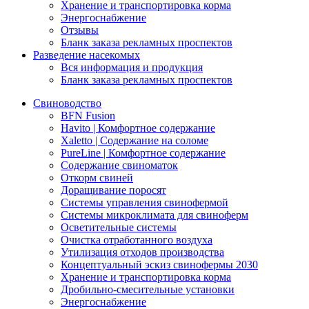
Хранение и транспортировка корма
Энергоснабжение
Отзывы
Бланк заказа рекламных проспектов
Разведение насекомых
Вся информация и продукция
Бланк заказа рекламных проспектов
Свиноводство
BFN Fusion
Havito | Комфортное содержание
Xaletto | Содержание на соломе
PureLine | Комфортное содержание
Содержание свиноматок
Откорм свиней
Доращивание поросят
Системы управления свинофермой
Системы микроклимата для свиноферм
Осветительные системы
Очистка отработанного воздуха
Утилизация отходов производства
Концептуальный эскиз свинофермы 2030
Хранение и транспортировка корма
Дробильно-смесительные установки
Энергоснабжение