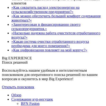
клиентов
»Как сократить расход электроэнергии на
сельскохозяйственном предприятии?«
»Как можно обеспечить больший комфорт содержания
животных?«
»Заинтересован в финансировании своего
сельхозпредприятия.«
»Насколько надежна работа очистителя отработанного
воздуха?«
»Какая система очистки отработанного воздуха
необходима для моего помещения?«
»Как цифровизация повлияет на мой корпус?«
Big EXPERIENCE
Поиск решений
Воспользуйтесь нашим удобным и интеллигентным
поисковиком для оперативного поиска решений по вашим
вопросам и окунитесь в мир Big Experience!
Открыть поисковик
Обзор
Содержание кур-несушек
BFN Fusion