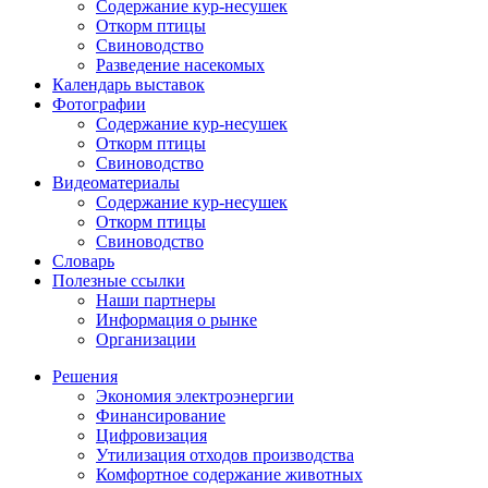
Содержание кур-несушек
Откорм птицы
Свиноводство
Разведение насекомых
Календарь выставок
Фотографии
Содержание кур-несушек
Откорм птицы
Свиноводство
Видеоматериалы
Содержание кур-несушек
Откорм птицы
Свиноводство
Словарь
Полезные ссылки
Наши партнеры
Информация о рынке
Организации
Решения
Экономия электроэнергии
Финансирование
Цифровизация
Утилизация отходов производства
Комфортное содержание животных