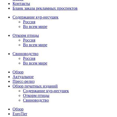
Контакты
Бланк заказа рекламных проспектов
Содержание кур-несушек
Россия
Во всем мире
Откорм птицы
Россия
Во всем мире
Свиноводство
Россия
Во всем мире
Обзор
Актуальное
Пресс-релиз
Обзор печатных изданий
Содержание кур-несушек
Откорм птицы
Свиноводство
Обзор
EuroTier