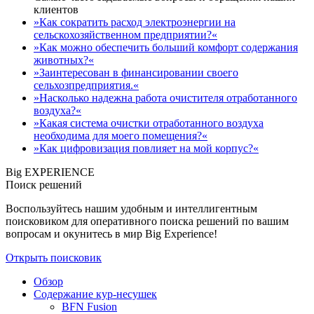
клиентов
»Как сократить расход электроэнергии на
сельскохозяйственном предприятии?«
»Как можно обеспечить больший комфорт содержания
животных?«
»Заинтересован в финансировании своего
сельхозпредприятия.«
»Насколько надежна работа очистителя отработанного
воздуха?«
»Какая система очистки отработанного воздуха
необходима для моего помещения?«
»Как цифровизация повлияет на мой корпус?«
Big EXPERIENCE
Поиск решений
Воспользуйтесь нашим удобным и интеллигентным
поисковиком для оперативного поиска решений по вашим
вопросам и окунитесь в мир Big Experience!
Открыть поисковик
Обзор
Содержание кур-несушек
BFN Fusion