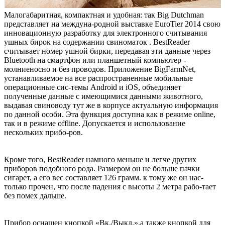
Малогабаритная, компактная и удобная: так Big Dutchman
представляет на междуна-родной выставке EuroTier 2014 свою
инновационную разработку для электронного считывания
ушных бирок на содержании свиноматок . BestReader
считывает номер ушной бирки, передавая эти данные через
Bluetooth на смартфон или планшетный компьютер -
молниеносно и без проводов. Приложение BigFarmNet,
устанавливаемое на все распространенные мобильные
операционные сис-темы Android и iOS, объединяет
полученные данные с имеющимися данными животного,
выдавая свиноводу тут же в корпусе актуальную информация
по данной особи. Эта функция доступна как в режиме online,
так и в режиме offline. Допускается и использование
нескольких прибо-ров.
Кроме того, BestReader намного меньше и легче других
приборов подобного рода. Размером он не больше пачки
сигарет, а его вес составляет 126 грамм. к тому же он нас-
только прочен, что после падения с высоты 2 метра рабо-тает
без помех дальше.
Прибор оснащен кнопкой «Вк./Выкл.»,а также кнопкой для