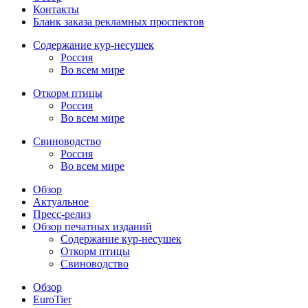
Контакты
Бланк заказа рекламных проспектов
Содержание кур-несушек
Россия
Во всем мире
Откорм птицы
Россия
Во всем мире
Свиноводство
Россия
Во всем мире
Обзор
Актуальное
Пресс-релиз
Обзор печатных изданий
Содержание кур-несушек
Откорм птицы
Свиноводство
Обзор
EuroTier