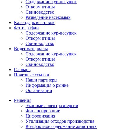
Содержание кур-несушек
Откорм птицы
Свиноводство
Разведение насекомых
Календарь выставок
Фотографии
Содержание кур-несушек
Откорм птицы
Свиноводство
Видеоматериалы
Содержание кур-несушек
Откорм птицы
Свиноводство
Словарь
Полезные ссылки
Наши партнеры
Информация о рынке
Организации
Решения
Экономия электроэнергии
Финансирование
Цифровизация
Утилизация отходов производства
Комфортное содержание животных