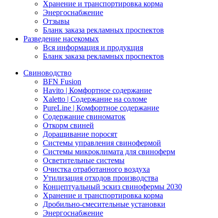
Хранение и транспортировка корма
Энергоснабжение
Отзывы
Бланк заказа рекламных проспектов
Разведение насекомых
Вся информация и продукция
Бланк заказа рекламных проспектов
Свиноводство
BFN Fusion
Havito | Комфортное содержание
Xaletto | Содержание на соломе
PureLine | Комфортное содержание
Содержание свиноматок
Откорм свиней
Доращивание поросят
Системы управления свинофермой
Системы микроклимата для свиноферм
Осветительные системы
Очистка отработанного воздуха
Утилизация отходов производства
Концептуальный эскиз свинофермы 2030
Хранение и транспортировка корма
Дробильно-смесительные установки
Энергоснабжение