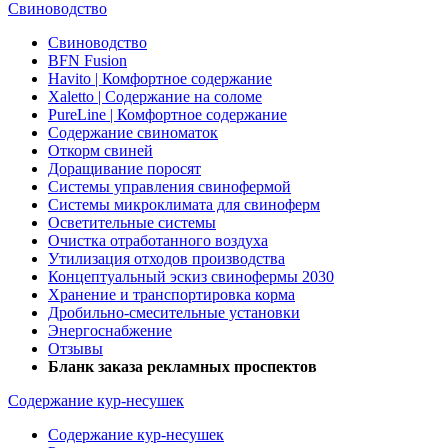
Свиноводство
Свиноводство
BFN Fusion
Havito | Комфортное содержание
Xaletto | Содержание на соломе
PureLine | Комфортное содержание
Содержание свиноматок
Откорм свиней
Доращивание поросят
Системы управления свинофермой
Системы микроклимата для свиноферм
Осветительные системы
Очистка отработанного воздуха
Утилизация отходов производства
Концептуальный эскиз свинофермы 2030
Хранение и транспортировка корма
Дробильно-смесительные установки
Энергоснабжение
Отзывы
Бланк заказа рекламных проспектов
Содержание кур-несушек
Содержание кур-несушек