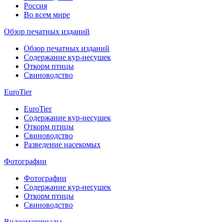
Россия
Во всем мире
Обзор печатных изданий
Обзор печатных изданий
Содержание кур-несушек
Откорм птицы
Свиноводство
EuroTier
EuroTier
Содержание кур-несушек
Откорм птицы
Свиноводство
Разведение насекомых
Фотографии
Фотографии
Содержание кур-несушек
Откорм птицы
Свиноводство
Видеоматериалы