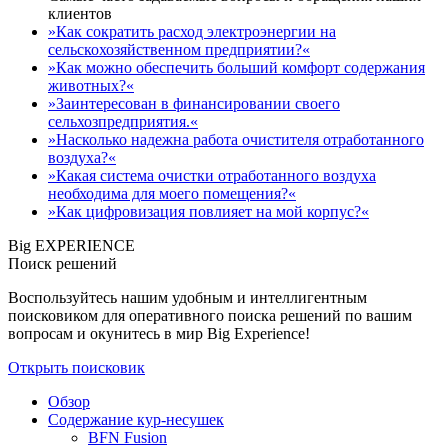
клиентов
»Как сократить расход электроэнергии на
сельскохозяйственном предприятии?«
»Как можно обеспечить больший комфорт содержания
животных?«
»Заинтересован в финансировании своего
сельхозпредприятия.«
»Насколько надежна работа очистителя отработанного
воздуха?«
»Какая система очистки отработанного воздуха
необходима для моего помещения?«
»Как цифровизация повлияет на мой корпус?«
Big EXPERIENCE
Поиск решений
Воспользуйтесь нашим удобным и интеллигентным
поисковиком для оперативного поиска решений по вашим
вопросам и окунитесь в мир Big Experience!
Открыть поисковик
Обзор
Содержание кур-несушек
BFN Fusion