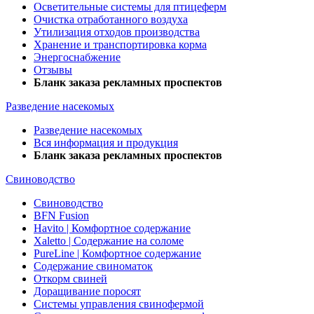
Осветительные системы для птицеферм
Очистка отработанного воздуха
Утилизация отходов производства
Хранение и транспортировка корма
Энергоснабжение
Отзывы
Бланк заказа рекламных проспектов
Разведение насекомых
Разведение насекомых
Вся информация и продукция
Бланк заказа рекламных проспектов
Свиноводство
Свиноводство
BFN Fusion
Havito | Комфортное содержание
Xaletto | Содержание на соломе
PureLine | Комфортное содержание
Содержание свиноматок
Откорм свиней
Доращивание поросят
Системы управления свинофермой