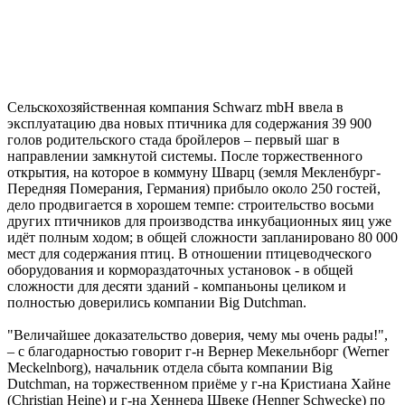
Сельскохозяйственная компания Schwarz mbH ввела в
эксплуатацию два новых птичника для содержания 39 900
голов родительского стада бройлеров – первый шаг в
направлении замкнутой системы. После торжественного
открытия, на которое в коммуну Шварц (земля Мекленбург-
Передняя Померания, Германия) прибыло около 250 гостей,
дело продвигается в хорошем темпе: строительство восьми
других птичников для производства инкубационных яиц уже
идёт полным ходом; в общей сложности запланировано 80 000
мест для содержания птиц. В отношении птицеводческого
оборудования и кормораздаточных установок - в общей
сложности для десяти зданий - компаньоны целиком и
полностью доверились компании Big Dutchman.
"Величайшее доказательство доверия, чему мы очень рады!",
– с благодарностью говорит г-н Вернер Мекельнборг (Werner
Meckelnborg), начальник отдела сбыта компании Big
Dutchman, на торжественном приёме у г-на Кристиана Хайне
(Christian Heine) и г-на Хеннера Швеке (Henner Schwecke) по