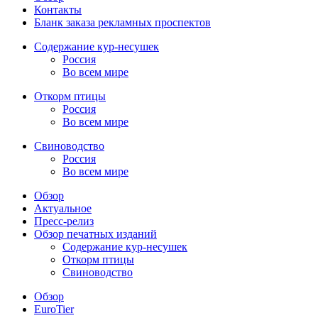
Контакты
Бланк заказа рекламных проспектов
Содержание кур-несушек
Россия
Во всем мире
Откорм птицы
Россия
Во всем мире
Свиноводство
Россия
Во всем мире
Обзор
Актуальное
Пресс-релиз
Обзор печатных изданий
Содержание кур-несушек
Откорм птицы
Свиноводство
Обзор
EuroTier