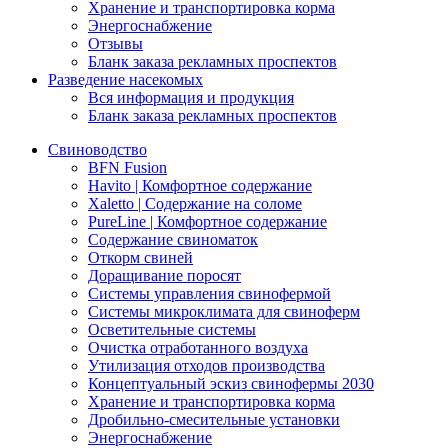
Хранение и транспортировка корма
Энергоснабжение
Отзывы
Бланк заказа рекламных проспектов
Разведение насекомых
Вся информация и продукция
Бланк заказа рекламных проспектов
Свиноводство
BFN Fusion
Havito | Комфортное содержание
Xaletto | Содержание на соломе
PureLine | Комфортное содержание
Содержание свиноматок
Откорм свиней
Доращивание поросят
Системы управления свинофермой
Системы микроклимата для свиноферм
Осветительные системы
Очистка отработанного воздуха
Утилизация отходов производства
Концептуальный эскиз свинофермы 2030
Хранение и транспортировка корма
Дробильно-смесительные установки
Энергоснабжение