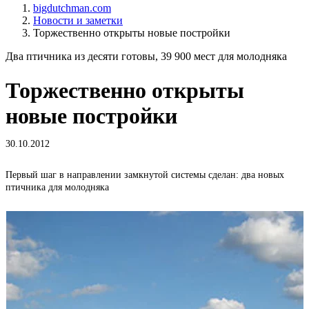
bigdutchman.com
Новости и заметки
Торжественно открыты новые постройки
Два птичника из десяти готовы, 39 900 мест для молодняка
Торжественно открыты
новые постройки
30.10.2012
Первый шаг в направлении замкнутой системы сделан: два новых
К
птичника для молодняка
ф
и
к
B
к
Б
м
д