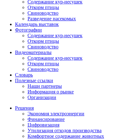
Содержание кур-несушек
Откорм птицы
Свиноводство
Разведение насекомых
Календарь выставок
Фотографии
Содержание кур-несушек
Откорм птицы
Свиноводство
Видеоматериалы
Содержание кур-несушек
Откорм птицы
Свиноводство
Словарь
Полезные ссылки
Наши партнеры
Информация о рынке
Организации
Решения
Экономия электроэнергии
Финансирование
Цифровизация
Утилизация отходов производства
Комфортное содержание животных