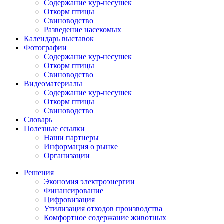
Содержание кур-несушек
Откорм птицы
Свиноводство
Разведение насекомых
Календарь выставок
Фотографии
Содержание кур-несушек
Откорм птицы
Свиноводство
Видеоматериалы
Содержание кур-несушек
Откорм птицы
Свиноводство
Словарь
Полезные ссылки
Наши партнеры
Информация о рынке
Организации
Решения
Экономия электроэнергии
Финансирование
Цифровизация
Утилизация отходов производства
Комфортное содержание животных