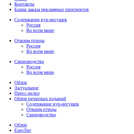
Контакты
Бланк заказа рекламных проспектов
Содержание кур-несушек
Россия
Во всем мире
Откорм птицы
Россия
Во всем мире
Свиноводство
Россия
Во всем мире
Обзор
Актуальное
Пресс-релиз
Обзор печатных изданий
Содержание кур-несушек
Откорм птицы
Свиноводство
Обзор
EuroTier