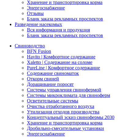
Хранение и транспортировка корма
Энергоснабжение
Отзывы
Бланк заказа рекламных проспектов
Разведение насекомых
Вся информация и продукция
Бланк заказа рекламных проспектов
Свиноводство
BFN Fusion
Havito | Комфортное содержание
Xaletto | Содержание на соломе
PureLine | Комфортное содержание
Содержание свиноматок
Откорм свиней
Доращивание поросят
Системы управления свинофермой
Системы микроклимата для свиноферм
Осветительные системы
Очистка отработанного воздуха
Утилизация отходов производства
Концептуальный эскиз свинофермы 2030
Хранение и транспортировка корма
Дробильно-смесительные установки
Энергоснабжение