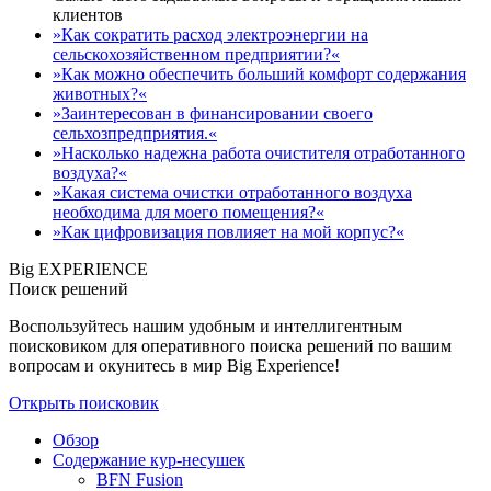
клиентов
»Как сократить расход электроэнергии на
сельскохозяйственном предприятии?«
»Как можно обеспечить больший комфорт содержания
животных?«
»Заинтересован в финансировании своего
сельхозпредприятия.«
»Насколько надежна работа очистителя отработанного
воздуха?«
»Какая система очистки отработанного воздуха
необходима для моего помещения?«
»Как цифровизация повлияет на мой корпус?«
Big EXPERIENCE
Поиск решений
Воспользуйтесь нашим удобным и интеллигентным
поисковиком для оперативного поиска решений по вашим
вопросам и окунитесь в мир Big Experience!
Открыть поисковик
Обзор
Содержание кур-несушек
BFN Fusion