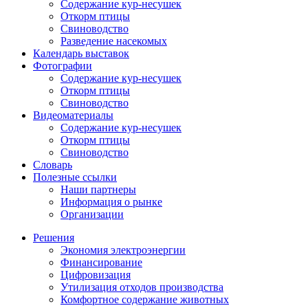
Содержание кур-несушек
Откорм птицы
Свиноводство
Разведение насекомых
Календарь выставок
Фотографии
Содержание кур-несушек
Откорм птицы
Свиноводство
Видеоматериалы
Содержание кур-несушек
Откорм птицы
Свиноводство
Словарь
Полезные ссылки
Наши партнеры
Информация о рынке
Организации
Решения
Экономия электроэнергии
Финансирование
Цифровизация
Утилизация отходов производства
Комфортное содержание животных