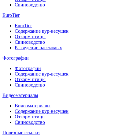
Свиноводство
EuroTier
EuroTier
Содержание кур-несушек
Откорм птицы
Свиноводство
Разведение насекомых
Фотографии
Фотографии
Содержание кур-несушек
Откорм птицы
Свиноводство
Видеоматериалы
Видеоматериалы
Содержание кур-несушек
Откорм птицы
Свиноводство
Полезные ссылки