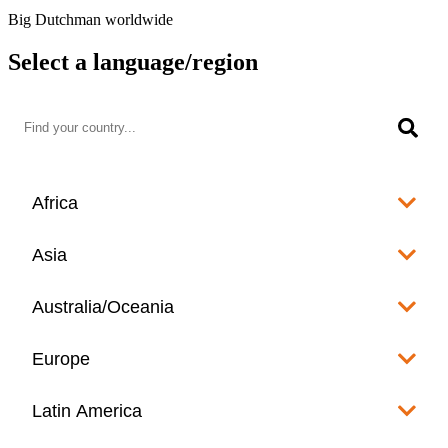
Big Dutchman worldwide
Select a language/region
Africa
Algeria
Asia
العربية
Afghanistan
Australia/Oceania
Angola
English
www.bigdutchman.co.za
Australia
Europe
Bangladesh
Benin
www.bigdutchman.asia
www.bigdutchman.asia
Français
Albania
Latin America
Fiji
Bhutan
English
Botswana
www.bigdutchman.asia