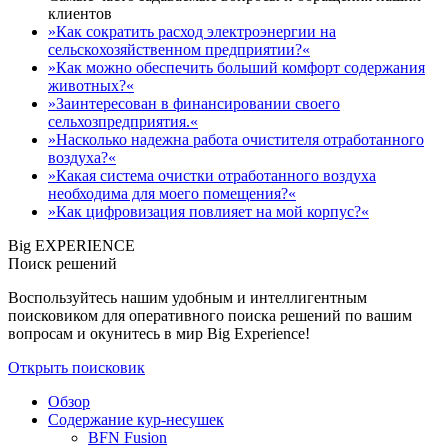
клиентов
»Как сократить расход электроэнергии на
сельскохозяйственном предприятии?«
»Как можно обеспечить больший комфорт содержания
животных?«
»Заинтересован в финансировании своего
сельхозпредприятия.«
»Насколько надежна работа очистителя отработанного
воздуха?«
»Какая система очистки отработанного воздуха
необходима для моего помещения?«
»Как цифровизация повлияет на мой корпус?«
Big EXPERIENCE
Поиск решений
Воспользуйтесь нашим удобным и интеллигентным
поисковиком для оперативного поиска решений по вашим
вопросам и окунитесь в мир Big Experience!
Открыть поисковик
Обзор
Содержание кур-несушек
BFN Fusion