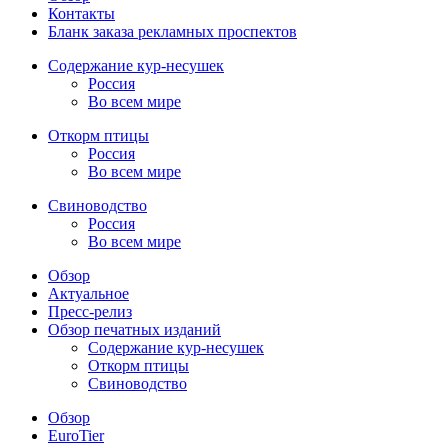
Контакты
Бланк заказа рекламных проспектов
Содержание кур-несушек
Россия
Во всем мире
Откорм птицы
Россия
Во всем мире
Свиноводство
Россия
Во всем мире
Обзор
Актуальное
Пресс-релиз
Обзор печатных изданий
Содержание кур-несушек
Откорм птицы
Свиноводство
Обзор
EuroTier