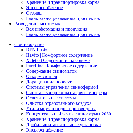
Хранение и транспортировка корма
Энергоснабжение
Отзывы
Бланк заказа рекламных проспектов
Разведение насекомых
Вся информация и продукция
Бланк заказа рекламных проспектов
Свиноводство
BFN Fusion
Havito | Комфортное содержание
Xaletto | Содержание на соломе
PureLine | Комфортное содержание
Содержание свиноматок
Откорм свиней
Доращивание поросят
Системы управления свинофермой
Системы микроклимата для свиноферм
Осветительные системы
Очистка отработанного воздуха
Утилизация отходов производства
Концептуальный эскиз свинофермы 2030
Хранение и транспортировка корма
Дробильно-смесительные установки
Энергоснабжение