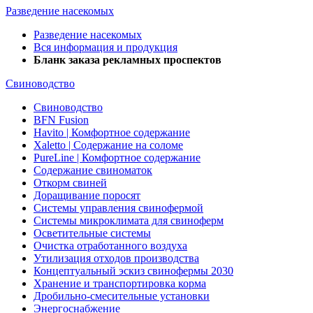
Разведение насекомых
Разведение насекомых
Вся информация и продукция
Бланк заказа рекламных проспектов
Свиноводство
Свиноводство
BFN Fusion
Havito | Комфортное содержание
Xaletto | Содержание на соломе
PureLine | Комфортное содержание
Содержание свиноматок
Откорм свиней
Доращивание поросят
Системы управления свинофермой
Системы микроклимата для свиноферм
Осветительные системы
Очистка отработанного воздуха
Утилизация отходов производства
Концептуальный эскиз свинофермы 2030
Хранение и транспортировка корма
Дробильно-смесительные установки
Энергоснабжение