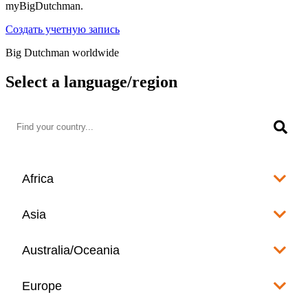
myBigDutchman.
Создать учетную запись
Big Dutchman worldwide
Select a language/region
Africa
Algeria
Asia
العربية
Afghanistan
Australia/Oceania
Angola
English
www.bigdutchman.co.za
Australia
Europe
Bangladesh
Benin
www.bigdutchman.asia
www.bigdutchman.asia