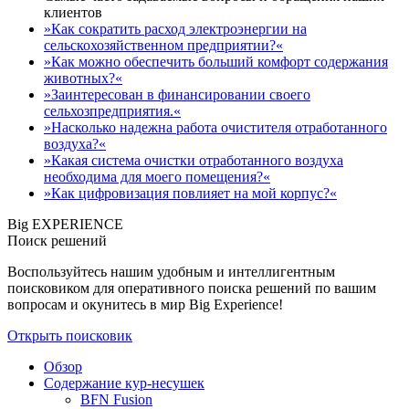
клиентов
»Как сократить расход электроэнергии на
сельскохозяйственном предприятии?«
»Как можно обеспечить больший комфорт содержания
животных?«
»Заинтересован в финансировании своего
сельхозпредприятия.«
»Насколько надежна работа очистителя отработанного
воздуха?«
»Какая система очистки отработанного воздуха
необходима для моего помещения?«
»Как цифровизация повлияет на мой корпус?«
Big EXPERIENCE
Поиск решений
Воспользуйтесь нашим удобным и интеллигентным
поисковиком для оперативного поиска решений по вашим
вопросам и окунитесь в мир Big Experience!
Открыть поисковик
Обзор
Содержание кур-несушек
BFN Fusion