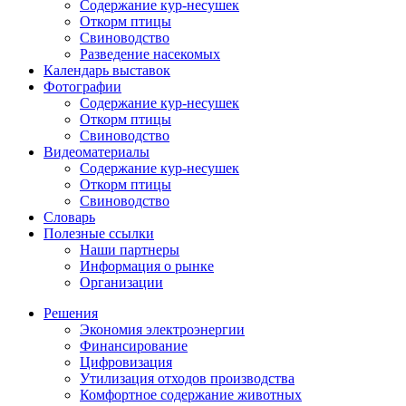
Содержание кур-несушек
Откорм птицы
Свиноводство
Разведение насекомых
Календарь выставок
Фотографии
Содержание кур-несушек
Откорм птицы
Свиноводство
Видеоматериалы
Содержание кур-несушек
Откорм птицы
Свиноводство
Словарь
Полезные ссылки
Наши партнеры
Информация о рынке
Организации
Решения
Экономия электроэнергии
Финансирование
Цифровизация
Утилизация отходов производства
Комфортное содержание животных