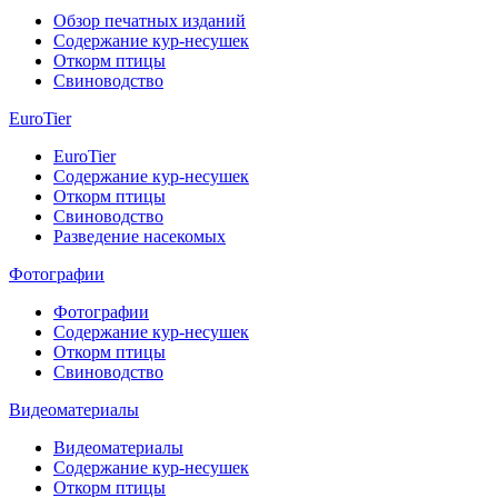
Обзор печатных изданий
Содержание кур-несушек
Откорм птицы
Свиноводство
EuroTier
EuroTier
Содержание кур-несушек
Откорм птицы
Свиноводство
Разведение насекомых
Фотографии
Фотографии
Содержание кур-несушек
Откорм птицы
Свиноводство
Видеоматериалы
Видеоматериалы
Содержание кур-несушек
Откорм птицы