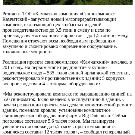
Резидент ТОР «Камчатка» компания «Свинокомплекс
Камчатский» запустил новый мясоперерабатывающий
комплекс, включающий цех колбасных изделий
производительностью до 3,5 тонн в смену и цеха по
производству мясных полуфабрикатов – до 1,5 тонн в смену.
Помещения отвечают всем необходимым требованиям,
закуплено и смонтировано современное оборудование,
холодильные мощности.
Реализация проекта свинокомплекса «Камчатский» началась в
2015 году. На первом этапе предприятие закупило
родительское стадо – 535 голов свиней ирландской генетики,
реконструировало 9 производственных зданий: 5 корпусов
воспроизводства и 4 – откорма, оборудовало их.
«Мы реконструировали комплекс по выращиванию свиней на
550 свиноматок. Было введено в эксплуатацию 8 зданий. С
начала реализации проекта мы сделали косметический ремонт
зданий, поменяли кровлю, установили комплектное
свиноводческое оборудование фирмы Big Dutchman. Сейчас
поголовье составляет 5,6 тысяч голов. Мы планируем
увеличить поголовье до 6,5 тысяч, при этом мощность
комплекса составит 12 тысяч голов», – сообщил генеральный