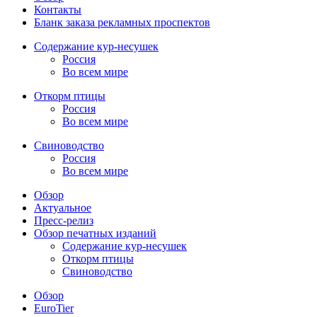
Контакты
Бланк заказа рекламных проспектов
Содержание кур-несушек
Россия
Во всем мире
Откорм птицы
Россия
Во всем мире
Свиноводство
Россия
Во всем мире
Обзор
Актуальное
Пресс-релиз
Обзор печатных изданий
Содержание кур-несушек
Откорм птицы
Свиноводство
Обзор
EuroTier