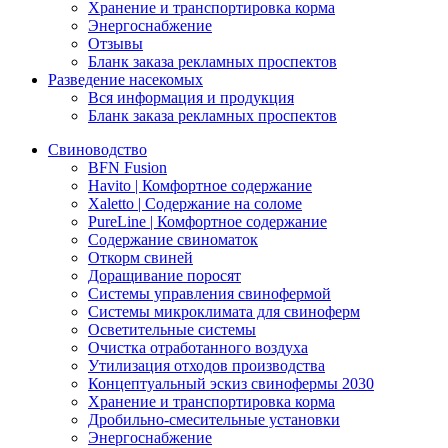
Хранение и транспортировка корма
Энергоснабжение
Отзывы
Бланк заказа рекламных проспектов
Разведение насекомых
Вся информация и продукция
Бланк заказа рекламных проспектов
Свиноводство
BFN Fusion
Havito | Комфортное содержание
Xaletto | Содержание на соломе
PureLine | Комфортное содержание
Содержание свиноматок
Откорм свиней
Доращивание поросят
Системы управления свинофермой
Системы микроклимата для свиноферм
Осветительные системы
Очистка отработанного воздуха
Утилизация отходов производства
Концептуальный эскиз свинофермы 2030
Хранение и транспортировка корма
Дробильно-смесительные установки
Энергоснабжение