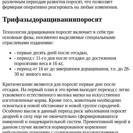
различным периодам развития поросят, что позволяет
фермерам оперативно реагировать на любые изменения.
Три
фазы
доращивания
поросят
Технология доращивания поросят включает в себя три
основные фазы, неизменно выделяемые специальными
отраслевыми изданиями:
- первые десять дней после отсадки,
- период с 11-го дня после отсадки до достижения
поросятами веса в 16 кг,
- период от 16 кг до завершения доращивания, т.е. до 28-
30 кг живого веса.
Критическими являются для поросят первые дни после
отсадки. На первый план в это время выходит переход с легко
усвояемого естественного молока матки на искусственно
изготовленные корма. Кроме того, животным необходимо
освоиться в новой обстановке и новой группе сородичей.
Особенно высок в данный период риск заболевания поросят
диареей в силу еще не окончательно сформировавшихся
иммунной и пищеварительной систем. Превентивной мерой в
данном случае является нормированное кормление
небольшими порциями с содержанием высокоусваяемых