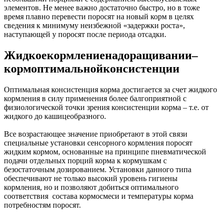
элементов. Не менее важно достаточно быстро, но в тоже
время плавно перевести поросят на новый корм в целях
сведения к минимуму неизбежной «задержки роста»,
наступающей у поросят после периода отсадки.
Жидкое
кормление
на
доращивании
–
корм
оптимальной
консистенции
Оптимальная консистенция корма достигается за счет жидкого
кормления в силу применения более балгоприятной с
физиологической точки зрения консистенции корма – т.е. от
жидкого до кашицеобразного.
Все возрастающее значение приобретают в этой связи
специальные установки сенсорного кормления поросят
жидким кормом, основанные на принципе пневматической
подачи отдельных порций корма к кормушкам с
безостаточным дозированием. Установки данного типа
обеспечивают не только высокий уровень гигиены
кормления, но и позволяют добиться оптимального
соответствия
состава кормосмеси и температуры корма
потребностям поросят.