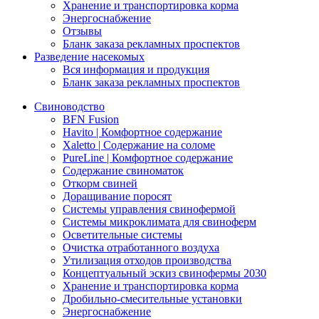
Хранение и транспортировка корма
Энергоснабжение
Отзывы
Бланк заказа рекламных проспектов
Разведение насекомых
Вся информация и продукция
Бланк заказа рекламных проспектов
Свиноводство
BFN Fusion
Havito | Комфортное содержание
Xaletto | Содержание на соломе
PureLine | Комфортное содержание
Содержание свиноматок
Откорм свиней
Доращивание поросят
Системы управления свинофермой
Системы микроклимата для свиноферм
Осветительные системы
Очистка отработанного воздуха
Утилизация отходов производства
Концептуальный эскиз свинофермы 2030
Хранение и транспортировка корма
Дробильно-смесительные установки
Энергоснабжение