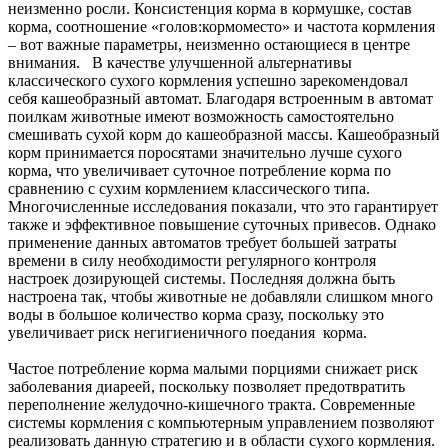
неизменно росли. Консистенция корма в кормушке, состав
корма, соотношение «голов:кормоместо» и частота кормления
– вот важные параметры, неизменно остающиеся в центре
внимания.
В качестве улучшенной альтернативы
классического сухого кормления успешно зарекомендовал
себя кашеобразный автомат. Благодаря встроенным в автомат
поилкам животные имеют возможность самостоятельно
смешивать сухой корм до кашеобразной массы. Кашеобразный
корм принимается поросятами значительно лучше сухого
корма, что увеличивает суточное потребление корма по
сравнению с сухим кормлением классического типа.
Многочисленные исследования показали, что это гарантирует
также и эффективное повышение суточных привесов. Однако
применение данных автоматов требует большей затраты
времени в силу необходимости регулярного контроля
настроек дозирующей системы. Последняя должна быть
настроена так, чтобы животные не добавляли слишком много
воды в большое количество корма сразу, поскольку это
увеличивает риск негигиеничного поедания
корма.
Частое потребление корма малыми порциями снижает риск
заболевания диареей, поскольку позволяет предотвратить
переполнение желудочно-кишечного тракта. Современные
системы кормления с компьютерным управлением позволяют
реализовать данную стратегию и в области сухого кормления.