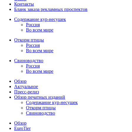
Контакты
Бланк заказа рекламных проспектов
Содержание кур-несушек
Россия
Во всем мире
Откорм птицы
Россия
Во всем мире
Свиноводство
Россия
Во всем мире
Обзор
Актуальное
Пресс-релиз
Обзор печатных изданий
Содержание кур-несушек
Откорм птицы
Свиноводство
Обзор
EuroTier