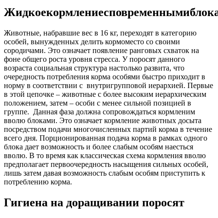
Жидкое
кормление
с
повременными
блок
Животные, набравшие вес в 16 кг, переходят в категорию
особей, вынужденных делить кормоместо со своими
сородичами. Это означает появление ранговых схваток на
фоне общего роста уровня стресса. У поросят данного
возраста социальная структура настолько развита, что
очередность потребления корма особями быстро приходит в
норму в соответствии с внутригрупповой иерархией. Первые
в этой цепочке – животные с более высоким иерархическим
положением, затем – особи с менее сильной позицией в
группе.
Данная фаза должна сопровождаться кормленим
вволю блоками. Это означает кормление животных досыта
посредством подачи многочисленных партий корма в течение
всего дня. Порционированная подача корма в рамках одного
блока дает возможность и более слабым особям наесться
вволю. В то время как классическая схема кормления вволю
предполагает первоочередность насыщения сильных особей,
лишь затем давая возможность слабым особям приступить к
потреблению корма.
Гигиена на доращивании поросят