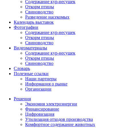
Содержание кур-несушек
Откорм птицы
Свиноводство
Разведение насекомых
Календарь выставок
Фотографии
Содержание кур-несушек
Откорм птицы
Свиноводство
Видеоматериалы
Содержание кур-несушек
Откорм птицы
Свиноводство
Словарь
Полезные ссылки
Наши партнеры
Информация о рынке
Организации
Решения
Экономия электроэнергии
Финансирование
Цифровизация
Утилизация отходов производства
Комфортное содержание животных