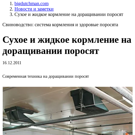
bigdutchman.com
Новости и заметки
Сухое и жидкое кормление на доращивании поросят
Свиноводство: система кормления и здоровые поросята
Сухое и жидкое кормление на
доращивании поросят
16.12.2011
Современная техника на доращивании поросят
Ж
с