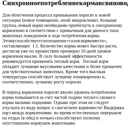
Синхронное
потребление
корма
в
свиново
Для облегчения процесса привыкания поросят к новой
ситуации (новое помещение, иной микроклимат, большая
группа, новый корм) необходимо прибегнуть к синхронному
кормлению в соответствии с привычным для данного типа
животных поведением в ходе потребления корма.
Этому
способствует
соотношение
«голов
:
кормоместо»,
составляющее
1:1.
Количество корма может быстро расти,
достигая уже по прошествии примерно 10 дней уровня
кормления вволю. В силу большей эффективности
рекомендуется применять теплый корм.
Теплый корм
обладает лучшими вкусовыми качествами и более привычен
для чувствительных животных. Кроме того высокая
температура способствует лучшему пищеварению и,
соответственно, лучшему росту поросят.
В период кормления поросят вволю уровень потребления
корма повышается за счет частой подачи теплого свежего
корма малыми порциями. Однако при этом не следует
упускать из виду вопрос о сангигиене кормоместа! Выдержка
пауз между кормлениями
во время естественных перерывов
на отдых (в обед и ночью) способствуют полному
опустошению кормушек животными.