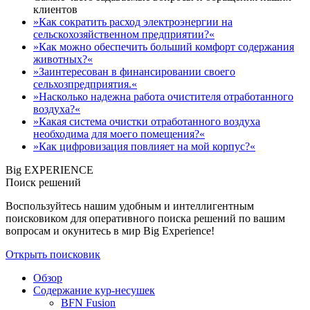
клиентов
»Как сократить расход электроэнергии на
сельскохозяйственном предприятии?«
»Как можно обеспечить больший комфорт содержания
животных?«
»Заинтересован в финансировании своего
сельхозпредприятия.«
»Насколько надежна работа очистителя отработанного
воздуха?«
»Какая система очистки отработанного воздуха
необходима для моего помещения?«
»Как цифровизация повлияет на мой корпус?«
Big EXPERIENCE
Поиск решений
Воспользуйтесь нашим удобным и интеллигентным
поисковиком для оперативного поиска решений по вашим
вопросам и окунитесь в мир Big Experience!
Открыть поисковик
Обзор
Содержание кур-несушек
BFN Fusion