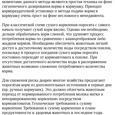
моментами данного метода являются простая техника на фоне
гигиеничного дозирования корма в кормушку. Принцип
кормораздаточной установки и метода подачи корма в
кормушку очень прост на фоне несложного менеджмента.
При классической схеме сухого кормления поросята с самого
начала получают сухой корм вволю. Однако им необходимо
дольше обрабатывать корм слюной, что удлиняет процесс
потребления корма по сравнению с кашицеобразным либо
жидким кормом. Необходимо обеспечить животным легкий
доступ к достаточному количеству воды посредством поилок,
поскольку в процессе поедания сухого корма поросята
постоянно переходят от кормоавтомата к поилке. При
отсутствии достаточного количества воды в распоряжении
животных возможно снижение потребляемого количества
корма.
Для снижения риска диареи многие хозяйства предлагают
поросятам корм из дополнительных источников в первые дни
(нр. ручных кормушек). Это должно облегчить животным
переход от нормированного потребления молока матки к
ненормированному кормлению посредством
кормоавтоматов.Tехнические требования к сухому
кормлению Требования к сухому кормлению в плане
продуктивности и здоровья животных в последние годы