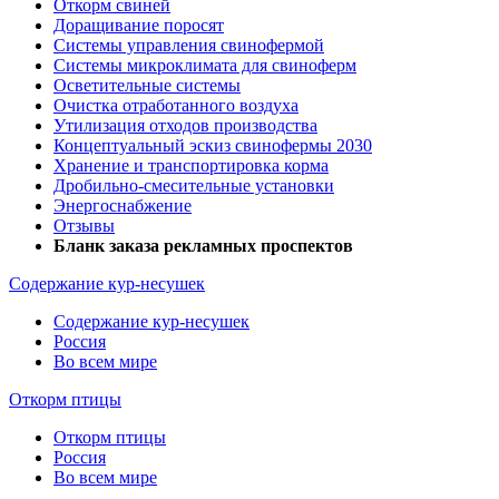
Откорм свиней
Доращивание поросят
Системы управления свинофермой
Системы микроклимата для свиноферм
Осветительные системы
Очистка отработанного воздуха
Утилизация отходов производства
Концептуальный эскиз свинофермы 2030
Хранение и транспортировка корма
Дробильно-смесительные установки
Энергоснабжение
Отзывы
Бланк заказа рекламных проспектов
Содержание кур-несушек
Содержание кур-несушек
Россия
Во всем мире
Откорм птицы
Откорм птицы
Россия
Во всем мире