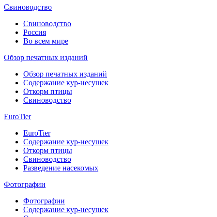
Свиноводство
Свиноводство
Россия
Во всем мире
Обзор печатных изданий
Обзор печатных изданий
Содержание кур-несушек
Откорм птицы
Свиноводство
EuroTier
EuroTier
Содержание кур-несушек
Откорм птицы
Свиноводство
Разведение насекомых
Фотографии
Фотографии
Содержание кур-несушек