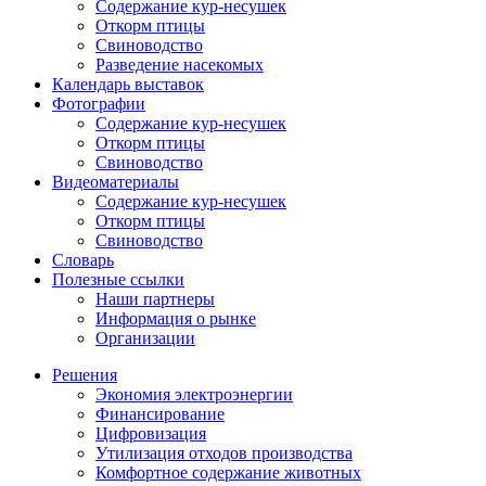
Содержание кур-несушек
Откорм птицы
Свиноводство
Разведение насекомых
Календарь выставок
Фотографии
Содержание кур-несушек
Откорм птицы
Свиноводство
Видеоматериалы
Содержание кур-несушек
Откорм птицы
Свиноводство
Словарь
Полезные ссылки
Наши партнеры
Информация о рынке
Организации
Решения
Экономия электроэнергии
Финансирование
Цифровизация
Утилизация отходов производства
Комфортное содержание животных