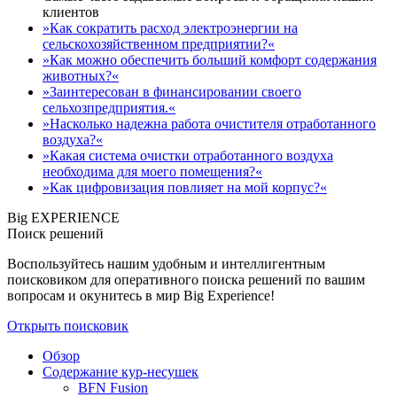
клиентов
»Как сократить расход электроэнергии на
сельскохозяйственном предприятии?«
»Как можно обеспечить больший комфорт содержания
животных?«
»Заинтересован в финансировании своего
сельхозпредприятия.«
»Насколько надежна работа очистителя отработанного
воздуха?«
»Какая система очистки отработанного воздуха
необходима для моего помещения?«
»Как цифровизация повлияет на мой корпус?«
Big EXPERIENCE
Поиск решений
Воспользуйтесь нашим удобным и интеллигентным
поисковиком для оперативного поиска решений по вашим
вопросам и окунитесь в мир Big Experience!
Открыть поисковик
Обзор
Содержание кур-несушек
BFN Fusion