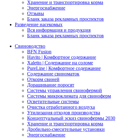
Хранение и транспортировка корма
Энергоснабжение
Отзывы
Бланк заказа рекламных проспектов
Разведение насекомых
Вся информация и продукция
Бланк заказа рекламных проспектов
Свиноводство
BFN Fusion
Havito | Комфортное содержание
Xaletto | Содержание на соломе
PureLine | Комфортное содержание
Содержание свиноматок
Откорм свиней
Доращивание поросят
Системы управления свинофермой
Системы микроклимата для свиноферм
Осветительные системы
Очистка отработанного воздуха
Утилизация отходов производства
Концептуальный эскиз свинофермы 2030
Хранение и транспортировка корма
Дробильно-смесительные установки
Энергоснабжение