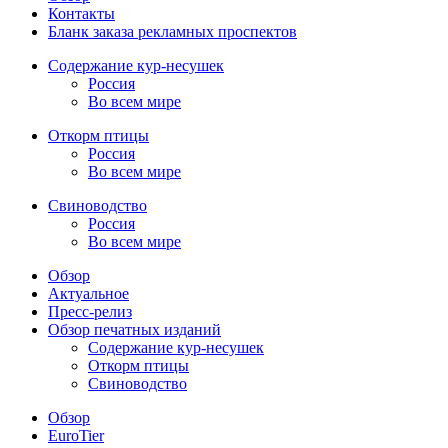
Контакты
Бланк заказа рекламных проспектов
Содержание кур-несушек
Россия
Во всем мире
Откорм птицы
Россия
Во всем мире
Свиноводство
Россия
Во всем мире
Обзор
Актуальное
Пресс-релиз
Обзор печатных изданий
Содержание кур-несушек
Откорм птицы
Свиноводство
Обзор
EuroTier