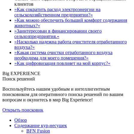
клиентов
»Как сократить расход электроэнергии на
сельскохозяйственном предприятии?«
»Как можно обеспечить больший комфорт содержания
животных?«
»Заинтересован в финансировании своего
сельхозпредприятия.«
»Насколько надежна работа очистителя отработанного
воздуха?«
»Какая система очистки отработанного воздуха
необходима для моего помещения?«
»Как цифровизация повлияет на мой корпус?«
Big EXPERIENCE
Поиск решений
Воспользуйтесь нашим удобным и интеллигентным
поисковиком для оперативного поиска решений по вашим
вопросам и окунитесь в мир Big Experience!
Открыть поисковик
Обзор
Содержание кур-несушек
BFN Fusion