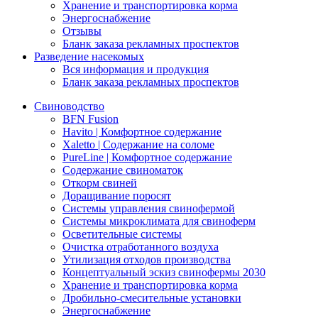
Хранение и транспортировка корма
Энергоснабжение
Отзывы
Бланк заказа рекламных проспектов
Разведение насекомых
Вся информация и продукция
Бланк заказа рекламных проспектов
Свиноводство
BFN Fusion
Havito | Комфортное содержание
Xaletto | Содержание на соломе
PureLine | Комфортное содержание
Содержание свиноматок
Откорм свиней
Доращивание поросят
Системы управления свинофермой
Системы микроклимата для свиноферм
Осветительные системы
Очистка отработанного воздуха
Утилизация отходов производства
Концептуальный эскиз свинофермы 2030
Хранение и транспортировка корма
Дробильно-смесительные установки
Энергоснабжение