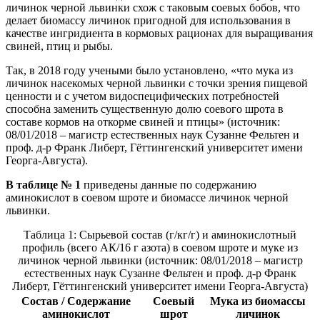
личинок черной львинки схож с таковым соевых бобов, что
делает биомассу личинок пригодной для использования в
качестве ингридиента в кормовых рационах для выращивания
свиней, птиц и рыбы.
Так, в 2018 году учеными было установлено, «что мука из
личинок насекомых черной львинки с точки зрения пищевой
ценности и с учетом видоспецифических потребностей
способна заменить существенную долю соевого шрота в
составе кормов на откорме свиней и птицы» (источник:
08/01/2018 – магистр естественных наук Сузанне Фельтен и
проф. д-р Франк Либерт, Гёттингенский университет имени
Георга-Августа).
В таблице № 1
приведены данные по содержанию
аминокислот в соевом шроте и биомассе личинок черной
львинки.
Таблица 1: Сырьевой состав (г/кг/г) и аминокислотный
профиль (всего АК/16 г азота) в соевом шроте и муке из
личинок черной львинки (источник: 08/01/2018 – магистр
естественных наук Сузанне Фельтен и проф. д-р Франк
Либерт, Гёттингенский университет имени Георга-Августа)
Состав / Содержание
Соевый
Мука из биомассы
аминокислот
шрот
личинок