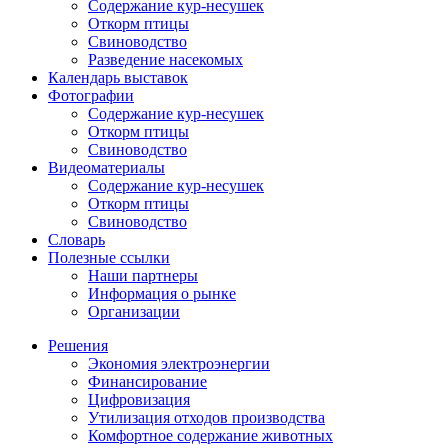
Содержание кур-несушек
Откорм птицы
Свиноводство
Разведение насекомых
Календарь выставок
Фотографии
Содержание кур-несушек
Откорм птицы
Свиноводство
Видеоматериалы
Содержание кур-несушек
Откорм птицы
Свиноводство
Словарь
Полезные ссылки
Наши партнеры
Информация о рынке
Организации
Решения
Экономия электроэнергии
Финансирование
Цифровизация
Утилизация отходов производства
Комфортное содержание животных