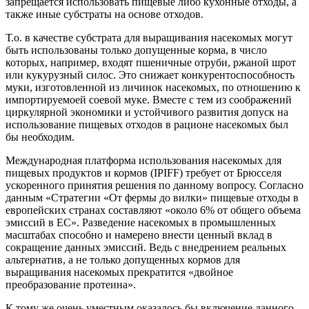
запрещается использовать пищевые либо кухонные отходы, а
также иные субстраты на основе отходов.
Т.о. в качестве субстрата для выращивания насекомых могут
быть использованы только допущенные корма, в число
которых, например, входят пшеничные отруби, ржаной шрот
или кукурузный силос. Это снижает конкурентоспособность
муки, изготовленной из личинок насекомых, по отношению к
импортируемоей соевой муке. Вместе с тем из соображений
циркулярной экономики и устойчивого развития допуск на
использование пищевых отходов в рационе насекомых был
бы необходим.
Международная платформа использования насекомых для
пищевых продуктов и кормов (IPIFF) требует от Брюсселя
ускоренного принятия решения по данному вопросу. Согласно
данным «Стратегии «От фермы до вилки» пищевые отходы в
европейских странах составляют «около 6% от общего объема
эмиссий в ЕС». Разведение насекомых в промышленных
масштабах способно и намерено внести ценный вклад в
сокращение данных эмиссий. Ведь с внедрением реальных
альтернатив, а не только допущенных кормов для
выращивания насекомых прекратится «двойное
преобразование протеина».
К тому же очень уместным оказалось бы включение данного