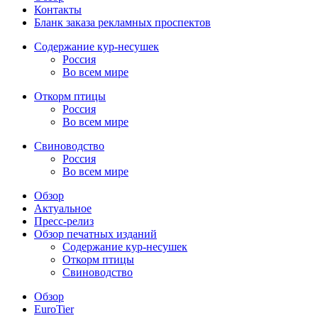
Контакты
Бланк заказа рекламных проспектов
Содержание кур-несушек
Россия
Во всем мире
Откорм птицы
Россия
Во всем мире
Свиноводство
Россия
Во всем мире
Обзор
Актуальное
Пресс-релиз
Обзор печатных изданий
Содержание кур-несушек
Откорм птицы
Свиноводство
Обзор
EuroTier