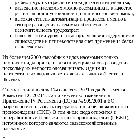
рыбной муки в отрасли свиноводства и птицеводства;
разведение насекомых можно рассматривать в качестве
региональной и устойчивой циклинической экономики;
высокая степень автоматизации процессов именно в
секторе разведения насекомых обеспечивает
незначительность трудозатрат;
более высокий уровень комфорта условий содержания в
свиноводстве и птицеводстве за счет применения белка
из насекомых.
Из более чем 2000 съедобных видов насекомых только
немногие виды пригодны для индустриального разведения,
поскольку их непросто одомашнивать. Одним из
перспективных видов является черная львинка (Hermetia
illucens).
С вступлением в силу 17-го августа 2021 года Регламента
Комиссии ЕС 2021/1372 по внесению изменений в
Приложение IV Регламента (ЕС) за № 999/2001 в ЕС
разрешено использовать переработанный белок животного
происхождения (ПКП). В том числе сюда относится и
переработанный белок животного происхождения (ПБЖП),
источником которого являются сельскохозяйственные
насекомые.