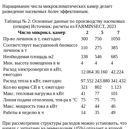
Наращивание числа микроклиматических камер делает
разведение насекомых более эффективным.
Таблица № 2: Основные данные по производству насекомых
(откорм) Источник: расчеты из FARMINSECT, 2023
Число микрокл. камер
2
5
7
Пр-во личинок в т, ежегодно
300
750
1050
Соответствует высушенной биомассе
110
275
385
личинок в т
Необходимая площадь м2
338
546
685
Мин. высота помещения в м
4
4
4
Расход электроэнергии в кВт,
12.064
30.160
42.224
ежегодно
Расход тепла в кВт, ежегодно
97.552
243.880
341.432
Кол-во корма СВ в т, ежегодно
321
802
1.123
Макс. тепловая нагрузка в кВт
41
77
101
Линия подачи отопления, тем-ра в °C
75
75
75
Макс. мощность тока в кВт
42
44
46
Работы в неделю в ч
14
35
49
При рассмотрении структуры расходов можно установить, что
наряду с затратами на реммолодняк (45%) отпадает и второй