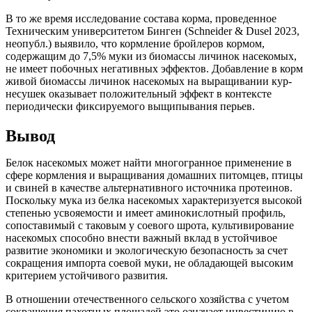
В то же время исследование состава корма, проведенное
Техническим университетом Бинген (Schneider & Dusel 2023,
неопубл.) выявило, что кормление бройлеров кормом,
содержащим до 7,5% муки из биомассы личинок насекомых,
не имеет побочных негативных эффектов. Добавление в корм
живой биомассы личинок насекомых на выращивании кур-
несушек оказывает положительный эффект в контексте
периодически фиксируемого выщипывания перьев.
Вывод
Белок насекомых может найти многогранное применение в
сфере кормления и выращивания домашних питомцев, птицы
и свиней в качестве альтернативного источника протеинов.
Поскольку мука из белка насекомых характеризуется высокой
степенью усвояемости и имеет аминокислотный профиль,
сопоставимый с таковым у соевого шрота, культивирование
насекомых способно внести важный вклад в устойчивое
развитие экономики и экологическую безопасность за счет
сокращения импорта соевой муки, не обладающей высоким
критерием устойчивого развития.
В отношении отечественного сельского хозяйства с учетом
сокращения пахотных площадей это означает инвестицию в