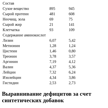
Состав
Сухое вещество
895
945
Сырой протеин
481
608
Неочищ. зола
69
75
Сырой жир
21
141
Клетчатка
93
109
Содержание аминокислот
Лизин
6,07
5,42
Метионин
1,28
1,24
Цистеин
1,46
0,80
Треонин
3,78
3,57
Аргинин
7,19
4,12
Валин
4,37
5,36
Лейцин
7,32
6,24
Изолейцин
4,34
3,86
Гистидин
2,53
2,73
Выравнивание дефицитов за счет
синтетических добавок