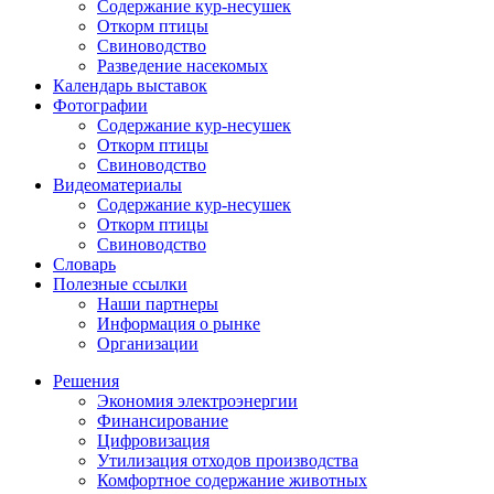
Содержание кур-несушек
Откорм птицы
Свиноводство
Разведение насекомых
Календарь выставок
Фотографии
Содержание кур-несушек
Откорм птицы
Свиноводство
Видеоматериалы
Содержание кур-несушек
Откорм птицы
Свиноводство
Словарь
Полезные ссылки
Наши партнеры
Информация о рынке
Организации
Решения
Экономия электроэнергии
Финансирование
Цифровизация
Утилизация отходов производства
Комфортное содержание животных