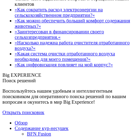
клиентов
»Как сократить расход электроэнергии на
сельскохозяйственном предприятии?«
»Как можно обеспечить больший комфорт содержания
животных?«
»Заинтересован в финансировании своего
сельхозпредприятия.«
»Насколько надежна работа очистителя отработанного
воздуха?«
»Какая система очистки отработанного воздуха
необходима для моего помещения?«
»Как цифровизация повлияет на мой корпус?«
Big EXPERIENCE
Поиск решений
Воспользуйтесь нашим удобным и интеллигентным
поисковиком для оперативного поиска решений по вашим
вопросам и окунитесь в мир Big Experience!
Открыть поисковик
Обзор
Содержание кур-несушек
BFN Fusion