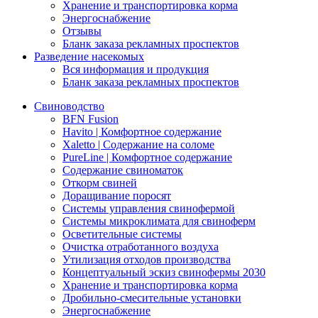
Хранение и транспортировка корма
Энергоснабжение
Отзывы
Бланк заказа рекламных проспектов
Разведение насекомых
Вся информация и продукция
Бланк заказа рекламных проспектов
Свиноводство
BFN Fusion
Havito | Комфортное содержание
Xaletto | Содержание на соломе
PureLine | Комфортное содержание
Содержание свиноматок
Откорм свиней
Доращивание поросят
Системы управления свинофермой
Системы микроклимата для свиноферм
Осветительные системы
Очистка отработанного воздуха
Утилизация отходов производства
Концептуальный эскиз свинофермы 2030
Хранение и транспортировка корма
Дробильно-смесительные установки
Энергоснабжение