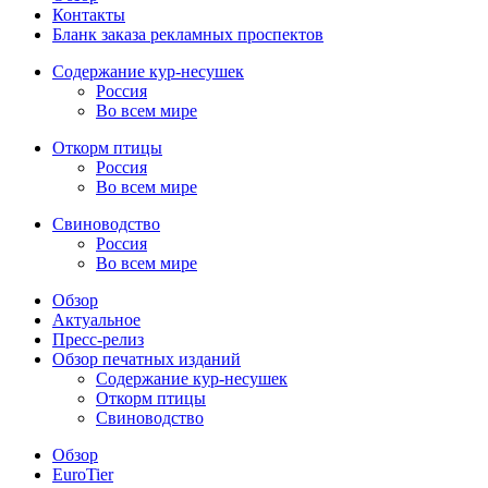
Контакты
Бланк заказа рекламных проспектов
Содержание кур-несушек
Россия
Во всем мире
Откорм птицы
Россия
Во всем мире
Свиноводство
Россия
Во всем мире
Обзор
Актуальное
Пресс-релиз
Обзор печатных изданий
Содержание кур-несушек
Откорм птицы
Свиноводство
Обзор
EuroTier