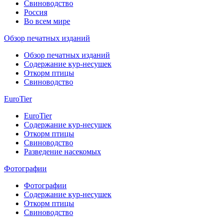
Свиноводство
Россия
Во всем мире
Обзор печатных изданий
Обзор печатных изданий
Содержание кур-несушек
Откорм птицы
Свиноводство
EuroTier
EuroTier
Содержание кур-несушек
Откорм птицы
Свиноводство
Разведение насекомых
Фотографии
Фотографии
Содержание кур-несушек
Откорм птицы
Свиноводство