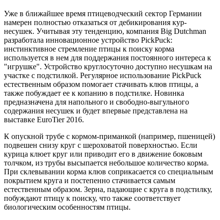
Уже в ближайшее время птицеводческий сектор Германии
намерен полностью отказаться от дебикирования кур-
несушек. Учитывая эту тенденцию, компания Big Dutchman
разработала инновационное устройство PickPuck:
инстинктивное стремление птицы к поиску корма
используется в нем для поддержания постоянного интереса к
"игрушке". Устройство круглосуточно доступно несушкам на
участке с подстилкой. Регулярное использование PickPuck
естественным образом помогает стачивать клюв птицы, а
также побуждает ее к копанию в подстилке. Новинка
предназначена для напольного и свободно-выгульного
содержания несушек и будет впервые представлена на
выставке EuroTier 2016.
К опускной трубе с кормом-приманкой (например, пшеницей)
подвешен снизу круг с шероховатой поверхностью. Если
курица клюет круг или приводит его в движение боковым
толчком, из трубы высыпается небольшое количество корма.
При склевывании корма клюв соприкасается со специальным
покрытием круга и постепенно стачивается самым
естественным образом. Зерна, падающие с круга в подстилку,
побуждают птицу к поиску, что также соответствует
биологическим особенностям птицы.