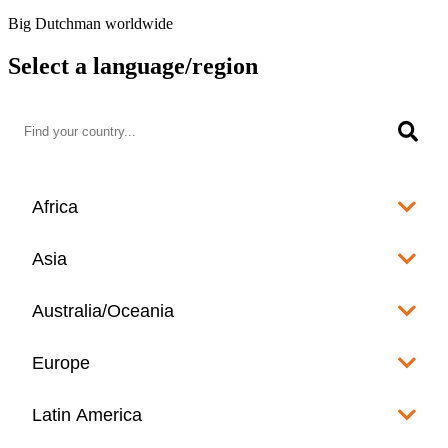
Big Dutchman worldwide
Select a language/region
Africa
Algeria
Asia
العربية
Afghanistan
Australia/Oceania
Angola
English
www.bigdutchman.co.za
Australia
Europe
Bangladesh
Benin
www.bigdutchman.asia
www.bigdutchman.asia
Français
Albania
Latin America
Fiji
Bhutan
English
Botswana
www.bigdutchman.asia