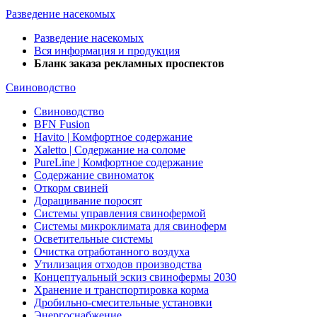
Разведение насекомых
Разведение насекомых
Вся информация и продукция
Бланк заказа рекламных проспектов
Свиноводство
Свиноводство
BFN Fusion
Havito | Комфортное содержание
Xaletto | Содержание на соломе
PureLine | Комфортное содержание
Содержание свиноматок
Откорм свиней
Доращивание поросят
Системы управления свинофермой
Системы микроклимата для свиноферм
Осветительные системы
Очистка отработанного воздуха
Утилизация отходов производства
Концептуальный эскиз свинофермы 2030
Хранение и транспортировка корма
Дробильно-смесительные установки
Энергоснабжение