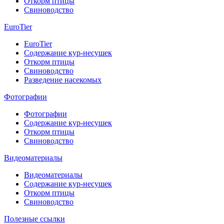
Откорм птицы
Свиноводство
EuroTier
EuroTier
Содержание кур-несушек
Откорм птицы
Свиноводство
Разведение насекомых
Фотографии
Фотографии
Содержание кур-несушек
Откорм птицы
Свиноводство
Видеоматериалы
Видеоматериалы
Содержание кур-несушек
Откорм птицы
Свиноводство
Полезные ссылки