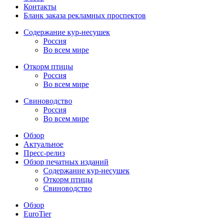
Контакты
Бланк заказа рекламных проспектов
Содержание кур-несушек
Россия
Во всем мире
Откорм птицы
Россия
Во всем мире
Свиноводство
Россия
Во всем мире
Обзор
Актуальное
Пресс-релиз
Обзор печатных изданий
Содержание кур-несушек
Откорм птицы
Свиноводство
Обзор
EuroTier