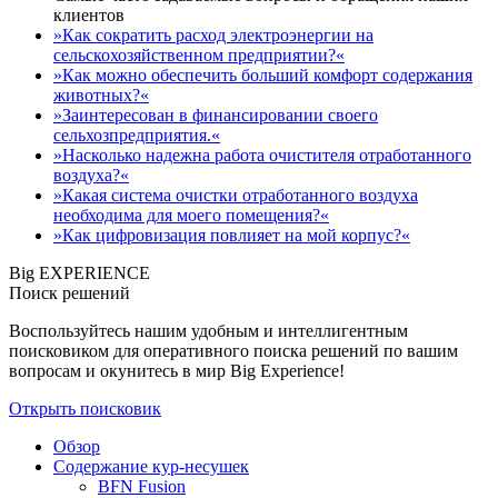
клиентов
»Как сократить расход электроэнергии на
сельскохозяйственном предприятии?«
»Как можно обеспечить больший комфорт содержания
животных?«
»Заинтересован в финансировании своего
сельхозпредприятия.«
»Насколько надежна работа очистителя отработанного
воздуха?«
»Какая система очистки отработанного воздуха
необходима для моего помещения?«
»Как цифровизация повлияет на мой корпус?«
Big EXPERIENCE
Поиск решений
Воспользуйтесь нашим удобным и интеллигентным
поисковиком для оперативного поиска решений по вашим
вопросам и окунитесь в мир Big Experience!
Открыть поисковик
Обзор
Содержание кур-несушек
BFN Fusion