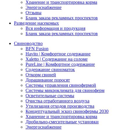
Хранение и транспортировка корма
Энергоснабжение
Отзывы
Бланк заказа рекламных проспектов
Разведение насекомых
Вся информация и продукция
Бланк заказа рекламных проспектов
Свиноводство
BFN Fusion
Havito | Комфортное содержание
Xaletto | Содержание на соломе
PureLine | Комфортное содержание
Содержание свиноматок
Откорм свиней
Доращивание поросят
Системы управления свинофермой
Системы микроклимата для свиноферм
Осветительные системы
Очистка отработанного воздуха
Утилизация отходов производства
Концептуальный эскиз свинофермы 2030
Хранение и транспортировка корма
Дробильно-смесительные установки
Энергоснабжение