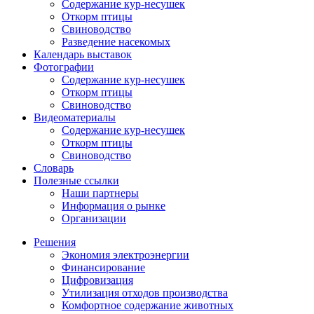
Содержание кур-несушек
Откорм птицы
Свиноводство
Разведение насекомых
Календарь выставок
Фотографии
Содержание кур-несушек
Откорм птицы
Свиноводство
Видеоматериалы
Содержание кур-несушек
Откорм птицы
Свиноводство
Словарь
Полезные ссылки
Наши партнеры
Информация о рынке
Организации
Решения
Экономия электроэнергии
Финансирование
Цифровизация
Утилизация отходов производства
Комфортное содержание животных