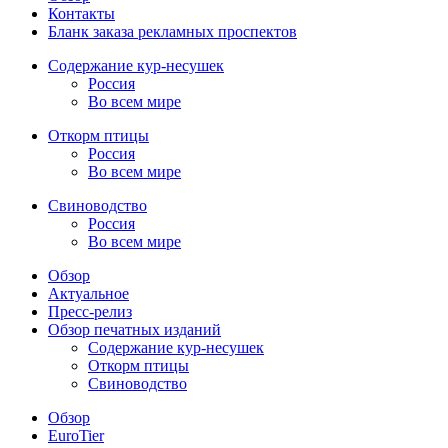
Контакты
Бланк заказа рекламных проспектов
Содержание кур-несушек
Россия
Во всем мире
Откорм птицы
Россия
Во всем мире
Свиноводство
Россия
Во всем мире
Обзор
Актуальное
Пресс-релиз
Обзор печатных изданий
Содержание кур-несушек
Откорм птицы
Свиноводство
Обзор
EuroTier