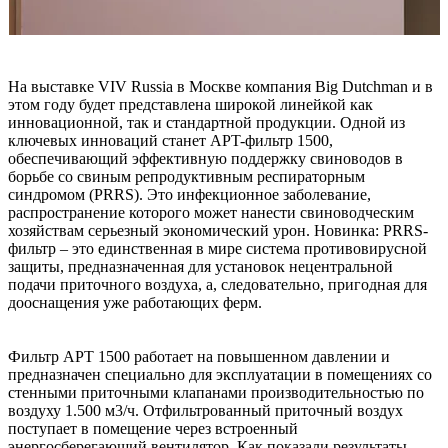
На выставке VIV Russia в Москве компания Big Dutchman и в
этом году будет представлена широкой линейкой как
инновационной, так и стандартной продукции. Одной из
ключевых инноваций станет APT-фильтр 1500,
обеспечивающий эффективную поддержку свиноводов в
борьбе со свиным репродуктивным респираторным
синдромом (PRRS). Это инфекционное заболевание,
распространение которого может нанести свиноводческим
хозяйствам серьезный экономический урон. Новинка: PRRS-
фильтр – это единственная в мире система противовирусной
защиты, предназначенная для установок нецентральной
подачи приточного воздуха, а, следовательно, пригодная для
дооснащения уже работающих ферм.
Фильтр APT 1500 работает на повышенном давлении и
предназначен специально для эксплуатации в помещениях со
стенными приточными клапанами производительностью по
воздуху 1.500 м3/ч. Отфильтрованный приточный воздух
поступает в помещение через встроенный
энергосберегающий вентилятор. Как показали результаты