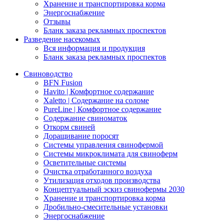
Хранение и транспортировка корма
Энергоснабжение
Отзывы
Бланк заказа рекламных проспектов
Разведение насекомых
Вся информация и продукция
Бланк заказа рекламных проспектов
Свиноводство
BFN Fusion
Havito | Комфортное содержание
Xaletto | Содержание на соломе
PureLine | Комфортное содержание
Содержание свиноматок
Откорм свиней
Доращивание поросят
Системы управления свинофермой
Системы микроклимата для свиноферм
Осветительные системы
Очистка отработанного воздуха
Утилизация отходов производства
Концептуальный эскиз свинофермы 2030
Хранение и транспортировка корма
Дробильно-смесительные установки
Энергоснабжение