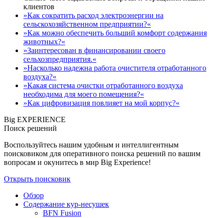
клиентов
»Как сократить расход электроэнергии на
сельскохозяйственном предприятии?«
»Как можно обеспечить больший комфорт содержания
животных?«
»Заинтересован в финансировании своего
сельхозпредприятия.«
»Насколько надежна работа очистителя отработанного
воздуха?«
»Какая система очистки отработанного воздуха
необходима для моего помещения?«
»Как цифровизация повлияет на мой корпус?«
Big EXPERIENCE
Поиск решений
Воспользуйтесь нашим удобным и интеллигентным
поисковиком для оперативного поиска решений по вашим
вопросам и окунитесь в мир Big Experience!
Открыть поисковик
Обзор
Содержание кур-несушек
BFN Fusion