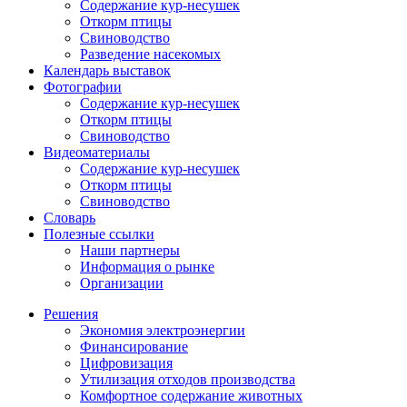
Содержание кур-несушек
Откорм птицы
Свиноводство
Разведение насекомых
Календарь выставок
Фотографии
Содержание кур-несушек
Откорм птицы
Свиноводство
Видеоматериалы
Содержание кур-несушек
Откорм птицы
Свиноводство
Словарь
Полезные ссылки
Наши партнеры
Информация о рынке
Организации
Решения
Экономия электроэнергии
Финансирование
Цифровизация
Утилизация отходов производства
Комфортное содержание животных