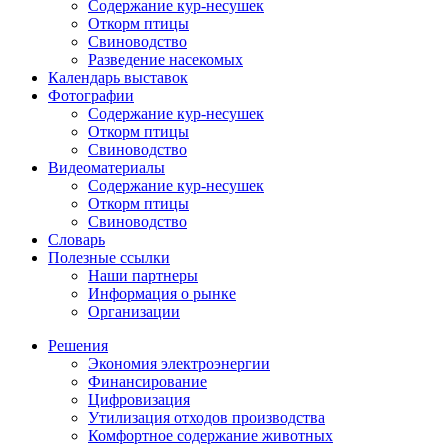
Содержание кур-несушек
Откорм птицы
Свиноводство
Разведение насекомых
Календарь выставок
Фотографии
Содержание кур-несушек
Откорм птицы
Свиноводство
Видеоматериалы
Содержание кур-несушек
Откорм птицы
Свиноводство
Словарь
Полезные ссылки
Наши партнеры
Информация о рынке
Организации
Решения
Экономия электроэнергии
Финансирование
Цифровизация
Утилизация отходов производства
Комфортное содержание животных