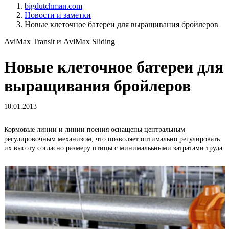
bigdutchman.com
Новости и заметки
Новые клеточное батереи для выращивания бройлеров
AviMax Transit и AviMax Sliding
Новые клеточное батереи для
выращивания бройлеров
10.01.2013
Кормовые линии и линии поения оснащены центральным
Н
регулировочным механизом, что позволяет оптимально регулировать
п
их высоту согласно размеру птицы с минималььными затратами труда.
с
п
с
о