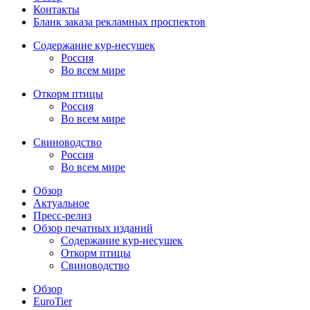
Контакты
Бланк заказа рекламных проспектов
Содержание кур-несушек
Россия
Во всем мире
Откорм птицы
Россия
Во всем мире
Свиноводство
Россия
Во всем мире
Обзор
Актуальное
Пресс-релиз
Обзор печатных изданий
Содержание кур-несушек
Откорм птицы
Свиноводство
Обзор
EuroTier