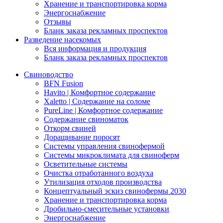
Хранение и транспортировка корма
Энергоснабжение
Отзывы
Бланк заказа рекламных проспектов
Разведение насекомых
Вся информация и продукция
Бланк заказа рекламных проспектов
Свиноводство
BFN Fusion
Havito | Комфортное содержание
Xaletto | Содержание на соломе
PureLine | Комфортное содержание
Содержание свиноматок
Откорм свиней
Доращивание поросят
Системы управления свинофермой
Системы микроклимата для свиноферм
Осветительные системы
Очистка отработанного воздуха
Утилизация отходов производства
Концептуальный эскиз свинофермы 2030
Хранение и транспортировка корма
Дробильно-смесительные установки
Энергоснабжение