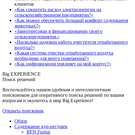
клиентов
»Как сократить расход электроэнергии на
сельскохозяйственном предприятии?«
»Как можно обеспечить больший комфорт содержания
животных?«
»Заинтересован в финансировании своего
сельхозпредприятия.«
»Насколько надежна работа очистителя отработанного
воздуха?«
»Какая система очистки отработанного воздуха
необходима для моего помещения?«
»Как цифровизация повлияет на мой корпус?«
Big EXPERIENCE
Поиск решений
Воспользуйтесь нашим удобным и интеллигентным
поисковиком для оперативного поиска решений по вашим
вопросам и окунитесь в мир Big Experience!
Открыть поисковик
Обзор
Содержание кур-несушек
BFN Fusion