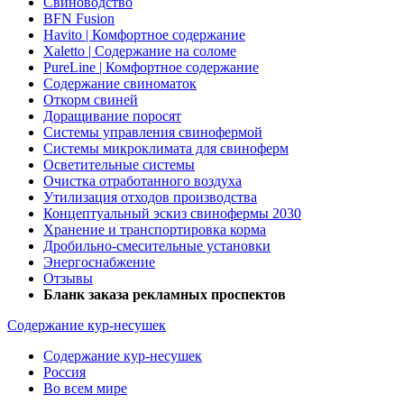
Свиноводство
BFN Fusion
Havito | Комфортное содержание
Xaletto | Содержание на соломе
PureLine | Комфортное содержание
Содержание свиноматок
Откорм свиней
Доращивание поросят
Системы управления свинофермой
Системы микроклимата для свиноферм
Осветительные системы
Очистка отработанного воздуха
Утилизация отходов производства
Концептуальный эскиз свинофермы 2030
Хранение и транспортировка корма
Дробильно-смесительные установки
Энергоснабжение
Отзывы
Бланк заказа рекламных проспектов
Содержание кур-несушек
Содержание кур-несушек
Россия
Во всем мире