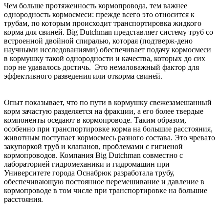
Чем больше протяженность кормопровода, тем важнее
однородность кормосмеси: прежде всего это относится к
трубам, по которым происходит транспортировка жидкого
корма для свиней. Big Dutchman представляет систему труб со
встроенной двойной спиралью, которая (подтверж-дено
научными исследованиями) обеспечивает подачу кормосмеси
в кормушку такой однородности и качества, которых до сих
пор не удавалось достичь. Это немаловажный фактор для
эффективного разведения или откорма свиней.
Опыт показывает, что по пути в кормушку свежезамешанный
корм зачастую разделяется на фракции, а его более твердые
компоненты оседают в кормопроводе. Таким образом,
особенно при транспортировке корма на большие расстояния,
животным поступает кормосмесь разного состава. Это чревато
закупоркой труб и клапанов, проблемами с гигиеной
кормопроводов. Компания Big Dutchman совместно с
лабораторией гидромеханики и гидромашин при
Университете города Оснабрюк разработала трубу,
обеспечивающую постоянное перемешивание и давление в
кормопроводе в том числе при транспортировке на большие
расстояния.