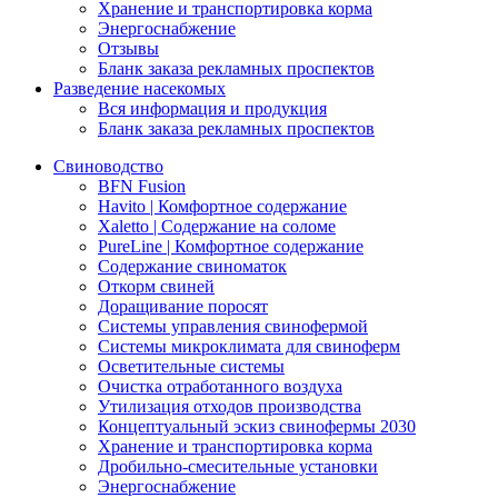
Хранение и транспортировка корма
Энергоснабжение
Отзывы
Бланк заказа рекламных проспектов
Разведение насекомых
Вся информация и продукция
Бланк заказа рекламных проспектов
Свиноводство
BFN Fusion
Havito | Комфортное содержание
Xaletto | Содержание на соломе
PureLine | Комфортное содержание
Содержание свиноматок
Откорм свиней
Доращивание поросят
Системы управления свинофермой
Системы микроклимата для свиноферм
Осветительные системы
Очистка отработанного воздуха
Утилизация отходов производства
Концептуальный эскиз свинофермы 2030
Хранение и транспортировка корма
Дробильно-смесительные установки
Энергоснабжение