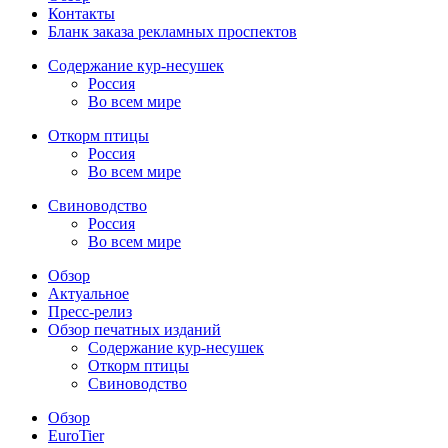
Контакты
Бланк заказа рекламных проспектов
Содержание кур-несушек
Россия
Во всем мире
Откорм птицы
Россия
Во всем мире
Свиноводство
Россия
Во всем мире
Обзор
Актуальное
Пресс-релиз
Обзор печатных изданий
Содержание кур-несушек
Откорм птицы
Свиноводство
Обзор
EuroTier