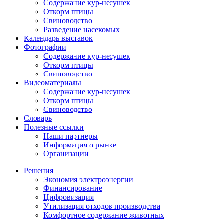
Содержание кур-несушек
Откорм птицы
Свиноводство
Разведение насекомых
Календарь выставок
Фотографии
Содержание кур-несушек
Откорм птицы
Свиноводство
Видеоматериалы
Содержание кур-несушек
Откорм птицы
Свиноводство
Словарь
Полезные ссылки
Наши партнеры
Информация о рынке
Организации
Решения
Экономия электроэнергии
Финансирование
Цифровизация
Утилизация отходов производства
Комфортное содержание животных