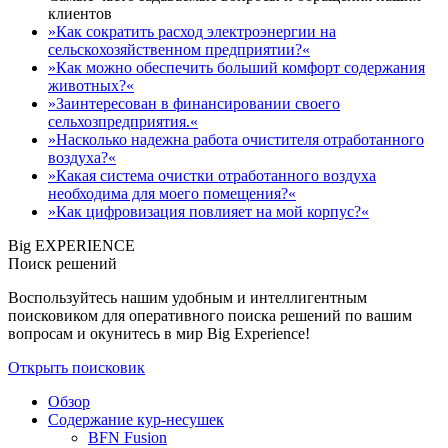
клиентов
»Как сократить расход электроэнергии на
сельскохозяйственном предприятии?«
»Как можно обеспечить больший комфорт содержания
животных?«
»Заинтересован в финансировании своего
сельхозпредприятия.«
»Насколько надежна работа очистителя отработанного
воздуха?«
»Какая система очистки отработанного воздуха
необходима для моего помещения?«
»Как цифровизация повлияет на мой корпус?«
Big EXPERIENCE
Поиск решений
Воспользуйтесь нашим удобным и интеллигентным
поисковиком для оперативного поиска решений по вашим
вопросам и окунитесь в мир Big Experience!
Открыть поисковик
Обзор
Содержание кур-несушек
BFN Fusion