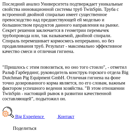
Последний анализ Университета подтверждает уникальные
свойства инновационной системы труб TwinSpin. Труба с
встроенной двойной спиралью имеет существенное
превосходство над предшествующей ей моделью и
большинством продуктов данного направления на рынке.
Секрет решения заключается в геометрии перемычек
трубопровода или, так называемой, двойной спирали.
Спираль перемешивает кормосмесь непрерывно, но без
продавливания труб. Результат - максимально эффективное
качество смеси и отличная гигиена.
"Пришлось с этим повозиться, но оно того стоило", - отметил
Ральф Гарбердинг, руководитель конструк-торского отдела Big
Dutchman Pig Equipment GmbH. Отличная гигиена на фоне
точно дозированного корма является, по его словам, важным
фактором успешного ведения хозяйства. "В этом отношении
TwinSpin - настоящий рывок в развитии качественной
составляющей", подытожил он.
Big Experience
Контакт
Поделиться