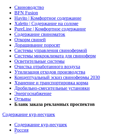
Свиноводство
BFN Fusion
Havito | Комфортное содержание
Xaletto | Содержание на соломе
PureLine | Комфортное содержание
Содержание свиноматок
Откорм свиней
Доращивание поросят
Системы управления свинофермой
Системы микроклимата для свиноферм
Осветительные системы
Очистка отработанного воздуха
Утилизация отходов производства
Концептуальный эскиз свинофермы 2030
Хранение и транспортировка корма
Дробильно-смесительные установки
Энергоснабжение
Отзывы
Бланк заказа рекламных проспектов
Содержание кур-несушек
Содержание кур-несушек
Россия