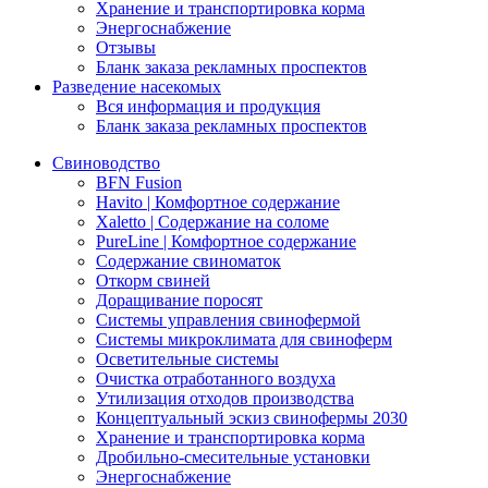
Хранение и транспортировка корма
Энергоснабжение
Отзывы
Бланк заказа рекламных проспектов
Разведение насекомых
Вся информация и продукция
Бланк заказа рекламных проспектов
Свиноводство
BFN Fusion
Havito | Комфортное содержание
Xaletto | Содержание на соломе
PureLine | Комфортное содержание
Содержание свиноматок
Откорм свиней
Доращивание поросят
Системы управления свинофермой
Системы микроклимата для свиноферм
Осветительные системы
Очистка отработанного воздуха
Утилизация отходов производства
Концептуальный эскиз свинофермы 2030
Хранение и транспортировка корма
Дробильно-смесительные установки
Энергоснабжение