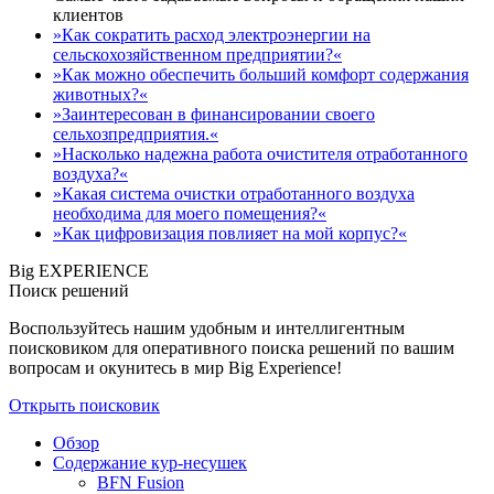
клиентов
»Как сократить расход электроэнергии на
сельскохозяйственном предприятии?«
»Как можно обеспечить больший комфорт содержания
животных?«
»Заинтересован в финансировании своего
сельхозпредприятия.«
»Насколько надежна работа очистителя отработанного
воздуха?«
»Какая система очистки отработанного воздуха
необходима для моего помещения?«
»Как цифровизация повлияет на мой корпус?«
Big EXPERIENCE
Поиск решений
Воспользуйтесь нашим удобным и интеллигентным
поисковиком для оперативного поиска решений по вашим
вопросам и окунитесь в мир Big Experience!
Открыть поисковик
Обзор
Содержание кур-несушек
BFN Fusion