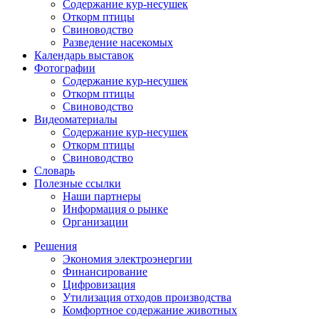
Содержание кур-несушек
Откорм птицы
Свиноводство
Разведение насекомых
Календарь выставок
Фотографии
Содержание кур-несушек
Откорм птицы
Свиноводство
Видеоматериалы
Содержание кур-несушек
Откорм птицы
Свиноводство
Словарь
Полезные ссылки
Наши партнеры
Информация о рынке
Организации
Решения
Экономия электроэнергии
Финансирование
Цифровизация
Утилизация отходов производства
Комфортное содержание животных