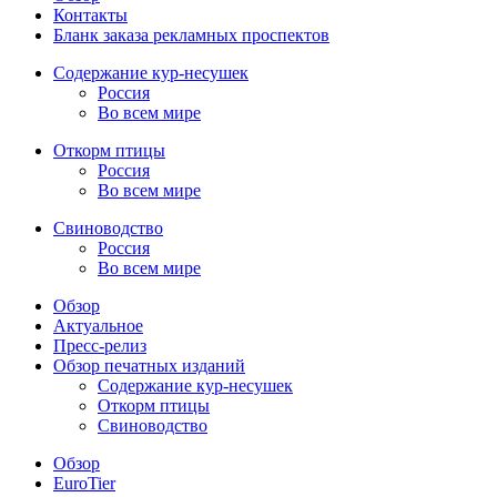
Контакты
Бланк заказа рекламных проспектов
Содержание кур-несушек
Россия
Во всем мире
Откорм птицы
Россия
Во всем мире
Свиноводство
Россия
Во всем мире
Обзор
Актуальное
Пресс-релиз
Обзор печатных изданий
Содержание кур-несушек
Откорм птицы
Свиноводство
Обзор
EuroTier