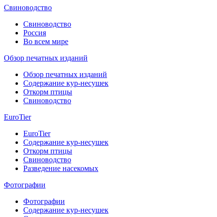
Свиноводство
Свиноводство
Россия
Во всем мире
Обзор печатных изданий
Обзор печатных изданий
Содержание кур-несушек
Откорм птицы
Свиноводство
EuroTier
EuroTier
Содержание кур-несушек
Откорм птицы
Свиноводство
Разведение насекомых
Фотографии
Фотографии
Содержание кур-несушек