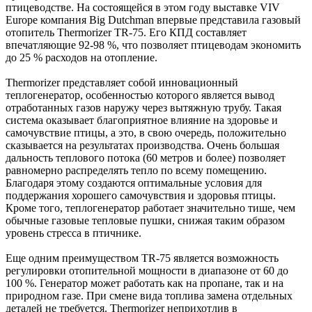
птицеводстве. На состоящейся в этом году выставке VIV
Europe компания Big Dutchman впервые представила газовый
отопитель Thermorizer TR-75. Его КПД составляет
впечатляющие 92-98 %, что позволяет птицеводам экономить
до 25 % расходов на отопление.
Thermorizer представляет собой инновационный
теплогенератор, особенностью которого является вывод
отработанных газов наружу через вытяжную трубу. Такая
система оказывает благоприятное влияние на здоровье и
самочувствие птицы, а это, в свою очередь, положительно
сказывается на результатах производства. Очень большая
дальность теплового потока (60 метров и более) позволяет
равномерно распределять тепло по всему помещению.
Благодаря этому создаются оптимальные условия для
поддержания хорошего самочувствия и здоровья птицы.
Кроме того, теплогенератор работает значительно тише, чем
обычные газовые тепловые пушки, снижая таким образом
уровень стресса в птичнике.
Еще одним преимуществом TR-75 является возможность
регулировки отопительной мощности в диапазоне от 60 до
100 %. Генератор может работать как на пропане, так и на
природном газе. При смене вида топлива замена отдельных
деталей не требуется. Thermorizer неприхотлив в