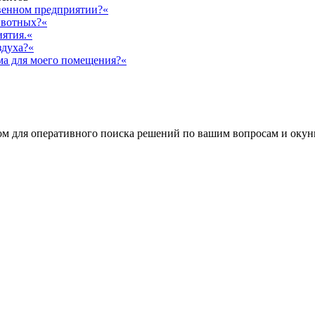
твенном предприятии?«
ивотных?«
иятия.«
здуха?«
ма для моего помещения?«
 для оперативного поиска решений по вашим вопросам и окуни