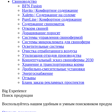
Свиноводство
BFN Fusion
Havito | Комфортное содержание
Xaletto | Содержание на соломе
PureLine | Комфортное содержание
Содержание свиноматок
Откорм свиней
Доращивание поросят
Системы управления свинофермой
Системы микроклимата для свиноферм
Осветительные системы
Очистка отработанного воздуха
Утилизация отходов производства
Концептуальный эскиз свинофермы 2030
Хранение и транспортировка корма
Дробильно-смесительные установки
Энергоснабжение
Отзывы
Бланк заказа рекламных проспектов
Big Experience
Поиск продукции
Воспользуйтесь нашим удобным и умным поисковиком продукци