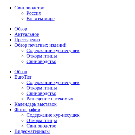
Свиноводство
Россия
Во всем мире
Обзор
Актуальное
Пресс-релиз
Обзор печатных изданий
Содержание кур-несушек
Откорм птицы
Свиноводство
Обзор
EuroTier
Содержание кур-несушек
Откорм птицы
Свиноводство
Разведение насекомых
Календарь выставок
Фотографии
Содержание кур-несушек
Откорм птицы
Свиноводство
Видеоматериалы