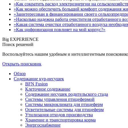
»Как сократить расход электроэнергии на сельскохозяйс
»Как можно обеспечить больший комфорт содержания ж
»Заинтересован в финансировании своего сельхозпредпр
»Насколько надежна работа очистителя отработанного во
»Какая система очистки отработанного воздуха необходи
»Как цифровизация повлияет на мой корпус?«
Big EXPERIENCE
Поиск решений
Воспользуйтесь нашим удобным и интеллигентным поисковиком
Открыть поисковик
Обзор
Содержание кур-несушек
BFN Fusion
Клеточное содержание
Содержание несушек родительского стада
Системы управления птицефермой
Системы микроклимата для птицеферм
Осветительные системы для птицеферм
Утилизация отходов производства
Хранение и транспортировка корма
Энергоснабжение