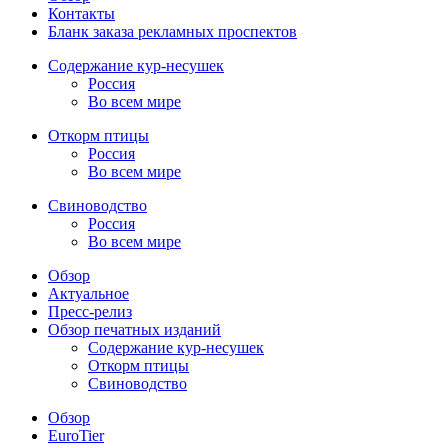
Контакты
Бланк заказа рекламных проспектов
Содержание кур-несушек
Россия
Во всем мире
Откорм птицы
Россия
Во всем мире
Свиноводство
Россия
Во всем мире
Обзор
Актуальное
Пресс-релиз
Обзор печатных изданий
Содержание кур-несушек
Откорм птицы
Свиноводство
Обзор
EuroTier