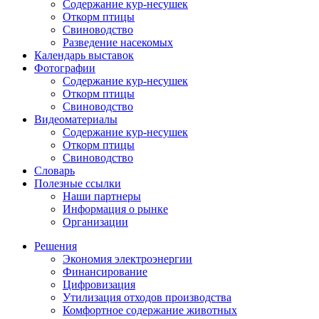
Содержание кур-несушек
Откорм птицы
Свиноводство
Разведение насекомых
Календарь выставок
Фотографии
Содержание кур-несушек
Откорм птицы
Свиноводство
Видеоматериалы
Содержание кур-несушек
Откорм птицы
Свиноводство
Словарь
Полезные ссылки
Наши партнеры
Информация о рынке
Организации
Решения
Экономия электроэнергии
Финансирование
Цифровизация
Утилизация отходов производства
Комфортное содержание животных