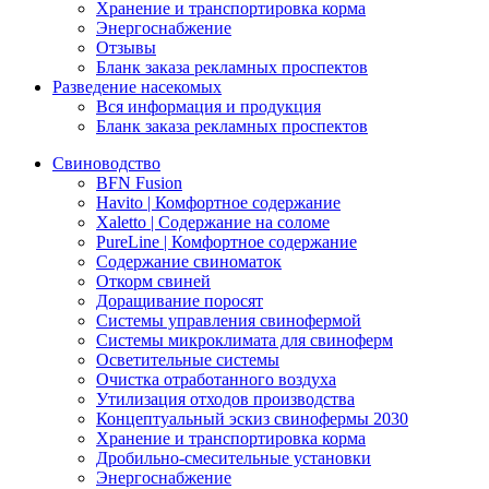
Хранение и транспортировка корма
Энергоснабжение
Отзывы
Бланк заказа рекламных проспектов
Разведение насекомых
Вся информация и продукция
Бланк заказа рекламных проспектов
Свиноводство
BFN Fusion
Havito | Комфортное содержание
Xaletto | Содержание на соломе
PureLine | Комфортное содержание
Содержание свиноматок
Откорм свиней
Доращивание поросят
Системы управления свинофермой
Системы микроклимата для свиноферм
Осветительные системы
Очистка отработанного воздуха
Утилизация отходов производства
Концептуальный эскиз свинофермы 2030
Хранение и транспортировка корма
Дробильно-смесительные установки
Энергоснабжение