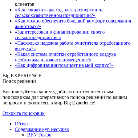
клиентов
»Как сократить расход электроэнергии на
сельскохозяйственном предприятии?«
»Как можно обеспечить больший комфорт содержания
животных?«
»Заинтересован в финансировании своего
сельхозпредприятия.«
»Насколько надежна работа очистителя отработанного
воздуха?«
»Какая система очистки отработанного воздуха
необходима для моего помещения?«
»Как цифровизация повлияет на мой корпус?«
Big EXPERIENCE
Поиск решений
Воспользуйтесь нашим удобным и интеллигентным
поисковиком для оперативного поиска решений по вашим
вопросам и окунитесь в мир Big Experience!
Открыть поисковик
Обзор
Содержание кур-несушек
BFN Fusion