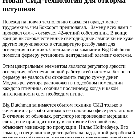
Новая СИД-технология для откорма
петушков
Переход на новую технологию оказался гораздо менее
трудоемким, чем Бокхорст предполагал. «Замену всех ламп я
произвел сам», - отмечает 42-летний собственник. В конце
концов высококачественные светодиодные лампочки не хуже
других вкручиваются в стандартную резьбу ламп для
освещения птичника. Специалисты компании Big Dutchman
помогли фермеру установить центральный элемент системы.
Этим центральным элементом является регулятор яркости
освещения, обеспечивающий работу всей системы. Без него
фермеру не удалось бы сэкономить такую сумму денег.
Модуль регулятора расположен в подсобном помещении
каждого птичника, сообщая последнему, когда и какой
интенсивности свет необходим птице.
Big Dutchman занимается сбытом техники СИД только в
сочетании с разработанным в ее головном офисе регулятором.
В отличие от обычных, регулятор не производит мерцания
света, и не приводит птицу в состояние беспокойства,
объясняет менеджер по продукции, Нильс Нойгебауер. Его
команда специалистов долго работала над данной разработкой