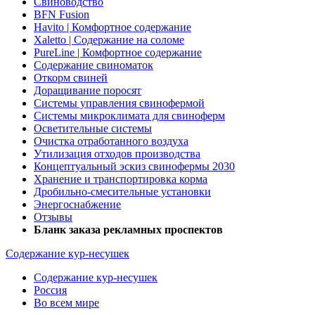
Свиноводство
BFN Fusion
Havito | Комфортное содержание
Xaletto | Содержание на соломе
PureLine | Комфортное содержание
Содержание свиноматок
Откорм свиней
Доращивание поросят
Системы управления свинофермой
Системы микроклимата для свиноферм
Осветительные системы
Очистка отработанного воздуха
Утилизация отходов производства
Концептуальный эскиз свинофермы 2030
Хранение и транспортировка корма
Дробильно-смесительные установки
Энергоснабжение
Отзывы
Бланк заказа рекламных проспектов
Содержание кур-несушек
Содержание кур-несушек
Россия
Во всем мире