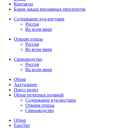
Контакты
Бланк заказа рекламных проспектов
Содержание кур-несушек
Россия
Во всем мире
Откорм птицы
Россия
Во всем мире
Свиноводство
Россия
Во всем мире
Обзор
Актуальное
Пресс-релиз
Обзор печатных изданий
Содержание кур-несушек
Откорм птицы
Свиноводство
Обзор
EuroTier