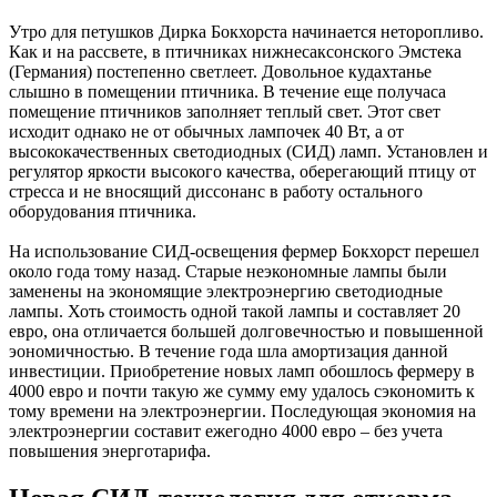
Утро для петушков Дирка Бокхорста начинается неторопливо.
Как и на рассвете, в птичниках нижнесаксонского Эмстека
(Германия) постепенно светлеет. Довольное кудахтанье
слышно в помещении птичника. В течение еще получаса
помещение птичников заполняет теплый свет. Этот свет
исходит однако не от обычных лампочек 40 Вт, а от
высококачественных светодиодных (СИД) ламп. Установлен и
регулятор яркости высокого качества, оберегающий птицу от
стресса и не вносящий диссонанс в работу остального
оборудования птичника.
На использование СИД-освещения фермер Бокхорст перешел
около года тому назад. Старые неэкономные лампы были
заменены на экономящие электроэнергию светодиодные
лампы. Хоть стоимость одной такой лампы и составляет 20
евро, она отличается большей долговечностью и повышенной
эономичностью. В течение года шла амортизация данной
инвестиции. Приобретение новых ламп обошлось фермеру в
4000 евро и почти такую же сумму ему удалось сэкономить к
тому времени на электроэнергии. Последующая экономия на
электроэнергии составит ежегодно 4000 евро – без учета
повышения энерготарифа.