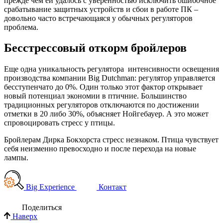
прежде чем ей удалось с уверенностью исключить ошибочное
срабатывание защитных устройств и сбои в работе ПК –
довольно часто встречающаяся у обычных регуляторов
проблема.
Бесстрессовый откорм бройлеров
Еще одна уникальность регулятора интенсивности освещения
производства компании Big Dutchman: регулятор управляется
бесступенчато до 0%. Один только этот фактор открывает
новый потенциал экономии в птичние. Большинство
традиционных регуляторов отключаются по достижении
отметки в 20 либо 30%, объясняет Нойгебауер. А это может
спровоцировать стресс у птицы.
Бройлерам Дирка Бокхорста стресс незнаком. Птица чувствует
себя неизменно превосходно и после перехода на новые
лампы.
Big Experience
Контакт
Поделиться
Наверх