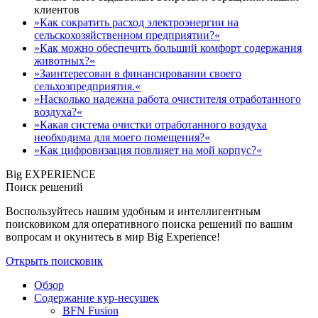
клиентов
»Как сократить расход электроэнергии на
сельскохозяйственном предприятии?«
»Как можно обеспечить больший комфорт содержания
животных?«
»Заинтересован в финансировании своего
сельхозпредприятия.«
»Насколько надежна работа очистителя отработанного
воздуха?«
»Какая система очистки отработанного воздуха
необходима для моего помещения?«
»Как цифровизация повлияет на мой корпус?«
Big EXPERIENCE
Поиск решений
Воспользуйтесь нашим удобным и интеллигентным
поисковиком для оперативного поиска решений по вашим
вопросам и окунитесь в мир Big Experience!
Открыть поисковик
Обзор
Содержание кур-несушек
BFN Fusion