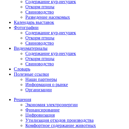
Содержание кур-несушек
Откорм птицы
Свиноводство
Разведение насекомых
Календарь выставок
Фотографии
Содержание кур-несушек
Откорм птицы
Свиноводство
Видеоматериалы
Содержание кур-несушек
Откорм птицы
Свиноводство
Словарь
Полезные ссылки
Наши партнеры
Информация о рынке
Организации
Решения
Экономия электроэнергии
Финансирование
Цифровизация
Утилизация отходов производства
Комфортное содержание животных