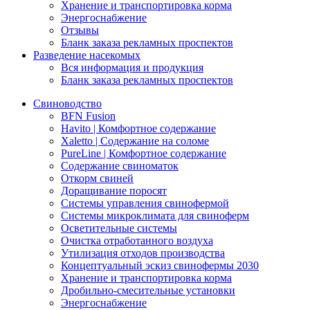
Хранение и транспортировка корма
Энергоснабжение
Отзывы
Бланк заказа рекламных проспектов
Разведение насекомых
Вся информация и продукция
Бланк заказа рекламных проспектов
Свиноводство
BFN Fusion
Havito | Комфортное содержание
Xaletto | Содержание на соломе
PureLine | Комфортное содержание
Содержание свиноматок
Откорм свиней
Доращивание поросят
Системы управления свинофермой
Системы микроклимата для свиноферм
Осветительные системы
Очистка отработанного воздуха
Утилизация отходов производства
Концептуальный эскиз свинофермы 2030
Хранение и транспортировка корма
Дробильно-смесительные установки
Энергоснабжение