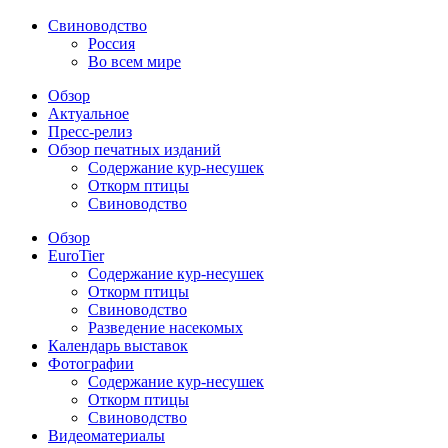
Свиноводство
Россия
Во всем мире
Обзор
Актуальное
Пресс-релиз
Обзор печатных изданий
Содержание кур-несушек
Откорм птицы
Свиноводство
Обзор
EuroTier
Содержание кур-несушек
Откорм птицы
Свиноводство
Разведение насекомых
Календарь выставок
Фотографии
Содержание кур-несушек
Откорм птицы
Свиноводство
Видеоматериалы