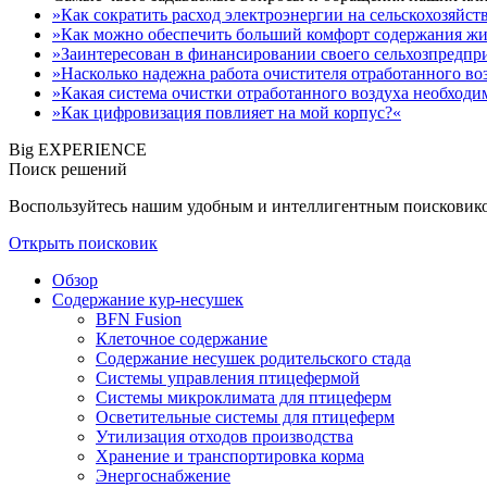
»Как сократить расход электроэнергии на сельскохозяйс
»Как можно обеспечить больший комфорт содержания ж
»Заинтересован в финансировании своего сельхозпредпр
»Насколько надежна работа очистителя отработанного во
»Какая система очистки отработанного воздуха необходи
»Как цифровизация повлияет на мой корпус?«
Big EXPERIENCE
Поиск решений
Воспользуйтесь нашим удобным и интеллигентным поисковиком
Открыть поисковик
Обзор
Содержание кур-несушек
BFN Fusion
Клеточное содержание
Содержание несушек родительского стада
Системы управления птицефермой
Системы микроклимата для птицеферм
Осветительные системы для птицеферм
Утилизация отходов производства
Хранение и транспортировка корма
Энергоснабжение