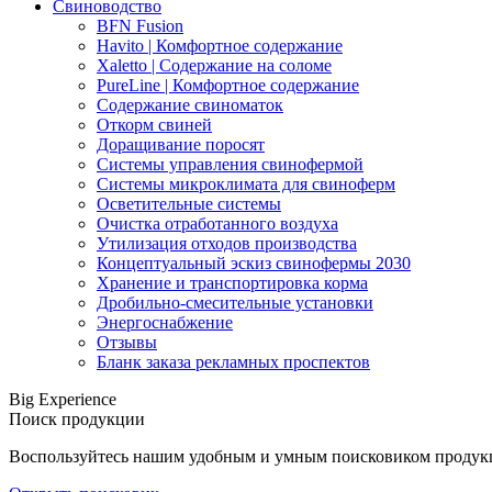
Свиноводство
BFN Fusion
Havito | Комфортное содержание
Xaletto | Содержание на соломе
PureLine | Комфортное содержание
Содержание свиноматок
Откорм свиней
Доращивание поросят
Системы управления свинофермой
Системы микроклимата для свиноферм
Осветительные системы
Очистка отработанного воздуха
Утилизация отходов производства
Концептуальный эскиз свинофермы 2030
Хранение и транспортировка корма
Дробильно-смесительные установки
Энергоснабжение
Отзывы
Бланк заказа рекламных проспектов
Big Experience
Поиск продукции
Воспользуйтесь нашим удобным и умным поисковиком продукци