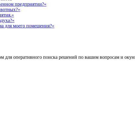
твенном предприятии?«
ивотных?«
иятия.«
здуха?«
ма для моего помещения?«
 для оперативного поиска решений по вашим вопросам и окуни