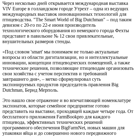
Через несколько дней открывается международная выставка
VIV Europe в голландском городе Утрехт – одна из ведущих
международных выставок инновационных технологий для
птицеводства. "The Smart World of Big Dutchman" – под таким
девизом с 20-го по 22-е июня производитель
технологического оборудования из немецкого города Фехты
представит в павильоне № 12 свои привлекательные,
внушительных размеров стенды.
«Под словом 'smart' мы понимаем не только актуальные
вопросы из области дигитализации, но и интеллектуальные
инновации, концепции птицеводческих помещений, а также
технические решения, позволяющие птицеводам организовать
свои хозяйства с учетом перспектив и требований
завтрашнего дня», – метко сформулировал суть
экспонируемых продуктов председатель правления Big
Dutchman, Бернд Мерполь.
Это нашло свое отражение и во впечатляющей номенклатуре
экспонатов, которые семейное предприятие готово
представить на выставке, проходящей каждые четыре года. От
бесплатного приложения FarmBookpro для каждого
птицевода, эффективных технических решений
программного обеспечения BigFarmNet, новых машин для
упаковки яйца и до совершенно нового передвижного