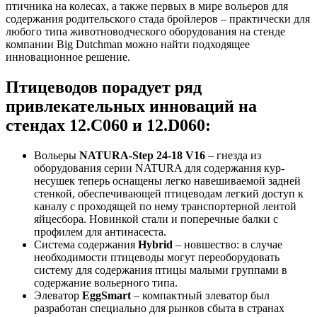
птичника на колесах, а также первых в мире вольеров для
содержания родительского стада бройлеров – практически для
любого типа животноводческого оборудования на стенде
компании Big Dutchman можно найти подходящее
инновационное решение.
Птицеводов порадует ряд
привлекательных инноваций на
стендах 12.C060 и 12.D060:
Вольеры
NATURA-Step 24-18 V16
– гнезда из
оборудования серии NATURA для содержания кур-
несушек теперь оснащены легко навешиваемой задней
стенкой, обеспечивающей птицеводам легкий доступ к
каналу с проходящей по нему транспортерной лентой
яйцесбора. Новинкой стали и поперечные балки с
профилем для антинасеста.
Система содержания
Hybrid
– новшество: в случае
необходимости птицеводы могут переоборудовать
систему для содержания птицы малыми группами в
содержание вольерного типа.
Элеватор
EggSmart
– компактный элеватор был
разработан специально для рынков сбыта в странах