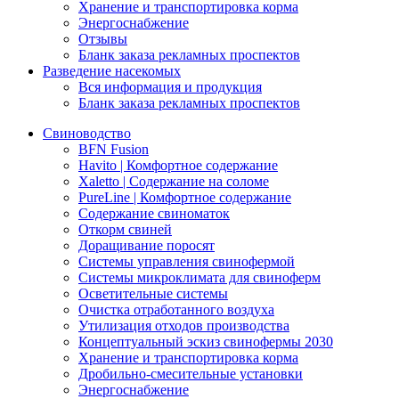
Хранение и транспортировка корма
Энергоснабжение
Отзывы
Бланк заказа рекламных проспектов
Разведение насекомых
Вся информация и продукция
Бланк заказа рекламных проспектов
Свиноводство
BFN Fusion
Havito | Комфортное содержание
Xaletto | Содержание на соломе
PureLine | Комфортное содержание
Содержание свиноматок
Откорм свиней
Доращивание поросят
Системы управления свинофермой
Системы микроклимата для свиноферм
Осветительные системы
Очистка отработанного воздуха
Утилизация отходов производства
Концептуальный эскиз свинофермы 2030
Хранение и транспортировка корма
Дробильно-смесительные установки
Энергоснабжение