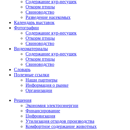
Содержание кур-несушек
Откорм птицы
Свиноводство
Разведение насекомых
Календарь выставок
Фотографии
Содержание кур-несушек
Откорм птицы
Свиноводство
Видеоматериалы
Содержание кур-несушек
Откорм птицы
Свиноводство
Словарь
Полезные ссылки
Наши партнеры
Информация о рынке
Организации
Решения
Экономия электроэнергии
Финансирование
Цифровизация
Утилизация отходов производства
Комфортное содержание животных