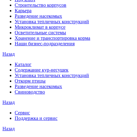
Строительство корпусов
Карьера
Разведение насекомых
Установка тепличных конструкций
Микроклимат в корпусе
Осветительные системы
Хранение и транспортировка корма
Наши бизнес-подразделения
Назад
Каталог
Содержание кур-несушек
Установка тепличных конструкций
Откорм птицы
Разведение насекомых
Свиноводство
Назад
Сервис
Поддержка и сервис
Назад