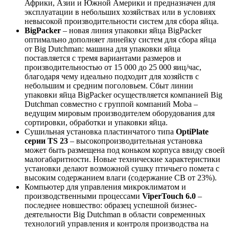
Африки, Азии и Южной Америки и предназначен для
эксплуатации в небольших хозяйствах или в условиях
невысокой производительности систем для сбора яйца.
BigPacker
– новая линия упаковки яйца BigPacker
оптимально дополняет линейку систем для сбора яйца
от Big Dutchman: машина для упаковки яйца
поставляется с тремя вариантами размеров и
производительностью от 15 000 до 25 000 яиц/час,
благодаря чему идеально подходит для хозяйств с
небольшим и средним поголовьем. Сбыт линии
упаковки яйца BigPacker осуществляется компанией Big
Dutchman совместно с группой компаний Moba –
ведущим мировым производителем оборудования для
сортировки, обработки и упаковки яйца.
Сушильная установка пластинчатого типа
ОptiPlate
серии TS 23
– высокопроизводительная установка
может быть размещена под коньком корпуса ввиду своей
малогабаритности. Новые технические характеристики
установки делают возможной сушку птичьего помета с
высоким содержанием влаги (содержание СВ от 23%).
Компьютер для управления микроклиматом и
производственными процессами
ViperTouch 6.0
–
последнее новшество: образец успешной бизнес-
деятельности Big Dutchman в области современных
технологий управления и контроля производства на