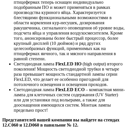
птицефермах теперь оснащен индивидуально
подобранным ПО и может применяться в рамках
производства куриного яйца. Характеризуется
блестящими функциональными возможностями в
области кормления кур-несушек, дозирования
ракушечника, сигнального оповещения об уровне воды,
подсчета яйца и управления воздухосмесителем. Кроме
того, анонсированы более быстрый процессор, более
крупный дисплей (10 дюймов) и ряд других
целесообразных функций, применимых как на
птицефермах яичного, так и мясного направления в
равной степени.
Светодиодная лампа
FlexLED HO
(high output) второго
поколения! Мощность светодиодной трубки в четыре
раза превышает мощность стандартной лампы серии
FlexLED, что делает ее особенно пригодной для
потолочного освещения и освещения проходов.
Светодиодная лампа
FlexLED ECO
– компактная мини-
лампа для клеточных систем содержания (UV Starter)
или для установки под вольерами, а также для
дооснащения имеющихся систем. Монтаж лампы
предельно прост!
Представителей нашей компании вы найдете на стендах
12.C060 и 12.D060 в павильоне № 12.