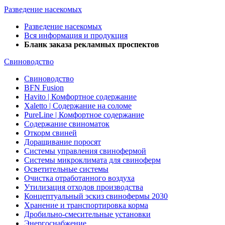
Разведение насекомых
Разведение насекомых
Вся информация и продукция
Бланк заказа рекламных проспектов
Свиноводство
Свиноводство
BFN Fusion
Havito | Комфортное содержание
Xaletto | Содержание на соломе
PureLine | Комфортное содержание
Содержание свиноматок
Откорм свиней
Доращивание поросят
Системы управления свинофермой
Системы микроклимата для свиноферм
Осветительные системы
Очистка отработанного воздуха
Утилизация отходов производства
Концептуальный эскиз свинофермы 2030
Хранение и транспортировка корма
Дробильно-смесительные установки
Энергоснабжение