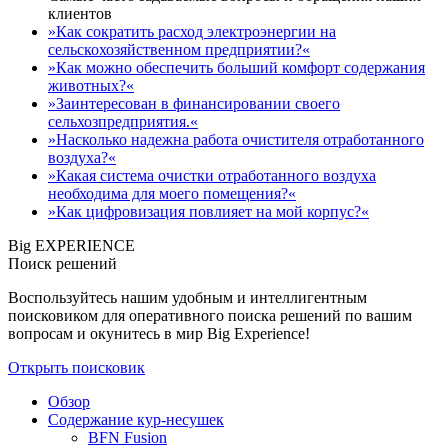
клиентов
»Как сократить расход электроэнергии на
сельскохозяйственном предприятии?«
»Как можно обеспечить больший комфорт содержания
животных?«
»Заинтересован в финансировании своего
сельхозпредприятия.«
»Насколько надежна работа очистителя отработанного
воздуха?«
»Какая система очистки отработанного воздуха
необходима для моего помещения?«
»Как цифровизация повлияет на мой корпус?«
Big EXPERIENCE
Поиск решений
Воспользуйтесь нашим удобным и интеллигентным
поисковиком для оперативного поиска решений по вашим
вопросам и окунитесь в мир Big Experience!
Открыть поисковик
Обзор
Содержание кур-несушек
BFN Fusion