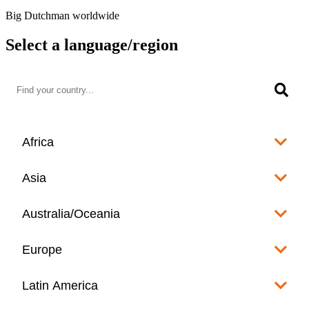
Big Dutchman worldwide
Select a language/region
Africa
Algeria
Asia
العربية
Afghanistan
Australia/Oceania
Angola
English
www.bigdutchman.co.za
Australia
Europe
Bangladesh
Benin
www.bigdutchman.asia
www.bigdutchman.asia
Français
Albania
Latin America
Fiji
Bhutan
English
Botswana
www.bigdutchman.asia