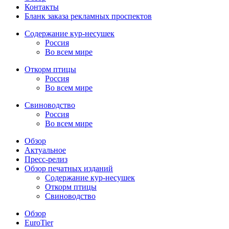
Контакты
Бланк заказа рекламных проспектов
Содержание кур-несушек
Россия
Во всем мире
Откорм птицы
Россия
Во всем мире
Свиноводство
Россия
Во всем мире
Обзор
Актуальное
Пресс-релиз
Обзор печатных изданий
Содержание кур-несушек
Откорм птицы
Свиноводство
Обзор
EuroTier