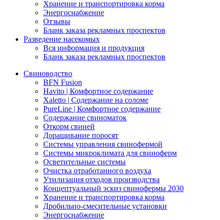
Хранение и транспортировка корма
Энергоснабжение
Отзывы
Бланк заказа рекламных проспектов
Разведение насекомых
Вся информация и продукция
Бланк заказа рекламных проспектов
Свиноводство
BFN Fusion
Havito | Комфортное содержание
Xaletto | Содержание на соломе
PureLine | Комфортное содержание
Содержание свиноматок
Откорм свиней
Доращивание поросят
Системы управления свинофермой
Системы микроклимата для свиноферм
Осветительные системы
Очистка отработанного воздуха
Утилизация отходов производства
Концептуальный эскиз свинофермы 2030
Хранение и транспортировка корма
Дробильно-смесительные установки
Энергоснабжение