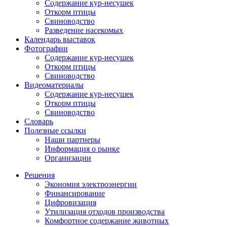
Содержание кур-несушек
Откорм птицы
Свиноводство
Разведение насекомых
Календарь выставок
Фотографии
Содержание кур-несушек
Откорм птицы
Свиноводство
Видеоматериалы
Содержание кур-несушек
Откорм птицы
Свиноводство
Словарь
Полезные ссылки
Наши партнеры
Информация о рынке
Организации
Решения
Экономия электроэнергии
Финансирование
Цифровизация
Утилизация отходов производства
Комфортное содержание животных