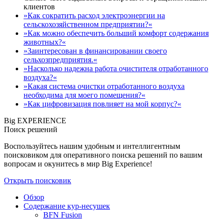
клиентов
»Как сократить расход электроэнергии на
сельскохозяйственном предприятии?«
»Как можно обеспечить больший комфорт содержания
животных?«
»Заинтересован в финансировании своего
сельхозпредприятия.«
»Насколько надежна работа очистителя отработанного
воздуха?«
»Какая система очистки отработанного воздуха
необходима для моего помещения?«
»Как цифровизация повлияет на мой корпус?«
Big EXPERIENCE
Поиск решений
Воспользуйтесь нашим удобным и интеллигентным
поисковиком для оперативного поиска решений по вашим
вопросам и окунитесь в мир Big Experience!
Открыть поисковик
Обзор
Содержание кур-несушек
BFN Fusion