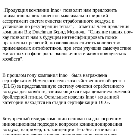
„Продукция компании Inno+ позволит нам предложить
вниманию наших клиентов максимально широкий
ассортимент систем очистки отработанного воздуха и
установок по рекуперации тепла“, – отметил член правления
компании Big Dutchman Бернд Мерполь. "Слияние наших ноу-
хау позволит нам в будущем интенсифицировать поиск
практичных решений, позволяющих снизить количество
применяемых антибиотиков, при этом улучшив самочувствие
животных на фоне роста экологичности животноводческих
хозяйств".
В прошлом году компания Inno+ была награждена
сертификатом Немецкого сельскохозяйственного общества
(DLG) за представленную систему очистки отработанного
воздуха для хозяйств, занимающихся выращиванием тяжелой
бройлерной птицы. Остальные изделия Inno+ из данной
категории находятся на стадии сертификации DLG.
Безупречный имидж компании основан на долгосрочном
инновационном подходе к вопросам кондиционирования
воздуха, например, т.н. концепции TerraSea: начиная от
аккумуляции тепла в почве, использования напольного