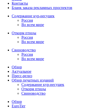
Контакты
Бланк заказа рекламных проспектов
Содержание кур-несушек
Россия
Во всем мире
Откорм птицы
Россия
Во всем мире
Свиноводство
Россия
Во всем мире
Обзор
Актуальное
Пресс-релиз
Обзор печатных изданий
Содержание кур-несушек
Откорм птицы
Свиноводство
Обзор
EuroTier