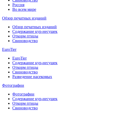
Свиноводство
Россия
Во всем мире
Обзор печатных изданий
Обзор печатных изданий
Содержание кур-несушек
Откорм птицы
Свиноводство
EuroTier
EuroTier
Содержание кур-несушек
Откорм птицы
Свиноводство
Разведение насекомых
Фотографии
Фотографии
Содержание кур-несушек
Откорм птицы
Свиноводство