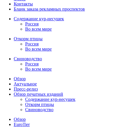
Контакты
Бланк заказа рекламных проспектов
Содержание кур-несушек
Россия
Во всем мире
Откорм птицы
Россия
Во всем мире
Свиноводство
Россия
Во всем мире
Обзор
Актуальное
Пресс-релиз
Обзор печатных изданий
Содержание кур-несушек
Откорм птицы
Свиноводство
Обзор
EuroTier