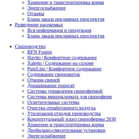
Хранение и транспортировка корма
Энергоснабжение
Отзывы
Бланк заказа рекламных проспектов
Разведение насекомых
Вся информация и продукция
Бланк заказа рекламных проспектов
Свиноводство
BFN Fusion
Havito | Комфортное содержание
Xaletto | Содержание на соломе
PureLine | Комфортное содержание
Содержание свиноматок
Откорм свиней
Доращивание поросят
Системы управления свинофермой
Системы микроклимата для свиноферм
Осветительные системы
Очистка отработанного воздуха
Утилизация отходов производства
Концептуальный эскиз свинофермы 2030
Хранение и транспортировка корма
Дробильно-смесительные установки
Энергоснабжение