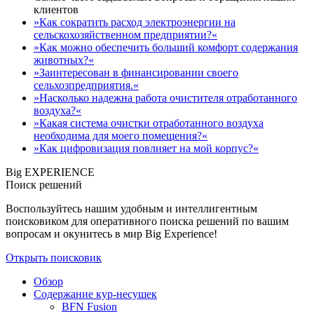
клиентов
»Как сократить расход электроэнергии на
сельскохозяйственном предприятии?«
»Как можно обеспечить больший комфорт содержания
животных?«
»Заинтересован в финансировании своего
сельхозпредприятия.«
»Насколько надежна работа очистителя отработанного
воздуха?«
»Какая система очистки отработанного воздуха
необходима для моего помещения?«
»Как цифровизация повлияет на мой корпус?«
Big EXPERIENCE
Поиск решений
Воспользуйтесь нашим удобным и интеллигентным
поисковиком для оперативного поиска решений по вашим
вопросам и окунитесь в мир Big Experience!
Открыть поисковик
Обзор
Содержание кур-несушек
BFN Fusion