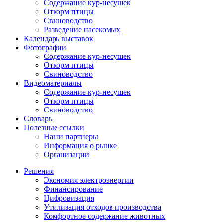
Содержание кур-несушек
Откорм птицы
Свиноводство
Разведение насекомых
Календарь выставок
Фотографии
Содержание кур-несушек
Откорм птицы
Свиноводство
Видеоматериалы
Содержание кур-несушек
Откорм птицы
Свиноводство
Словарь
Полезные ссылки
Наши партнеры
Информация о рынке
Организации
Решения
Экономия электроэнергии
Финансирование
Цифровизация
Утилизация отходов производства
Комфортное содержание животных