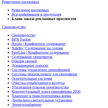
Разведение насекомых
Разведение насекомых
Вся информация и продукция
Бланк заказа рекламных проспектов
Свиноводство
Свиноводство
BFN Fusion
Havito | Комфортное содержание
Xaletto | Содержание на соломе
PureLine | Комфортное содержание
Содержание свиноматок
Откорм свиней
Доращивание поросят
Системы управления свинофермой
Системы микроклимата для свиноферм
Осветительные системы
Очистка отработанного воздуха
Утилизация отходов производства
Концептуальный эскиз свинофермы 2030
Хранение и транспортировка корма
Дробильно-смесительные установки
Энергоснабжение