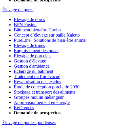
Élevage de porcs
Élevage de porcs
BFN Fusion
Bâtiment bien-être Havito
Concept d’élevage sur paille Xaletto
PureLine | Solutions de bien-être animal
Élevage de truies
Engraissement des porcs
Élevage de porcelets
Gestion d'élevage
Gestion d'ambiance
Éclairage du bâtiment
Traitement de l'air évacué
Revalorisation des résidus
Étude de conception porcherie 2030
Stockage et transport des aliments
Groupes moulin-mélangeur
Approvisionnement en énergie
Références
Demande de prospectus
Élevage de poules pondeuses