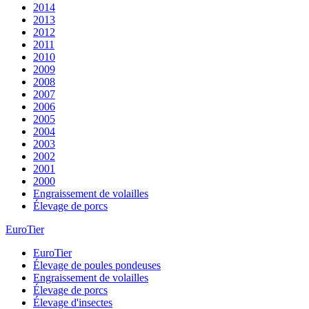
2014
2013
2012
2011
2010
2009
2008
2007
2006
2005
2004
2003
2002
2001
2000
Engraissement de volailles
Élevage de porcs
EuroTier
EuroTier
Élevage de poules pondeuses
Engraissement de volailles
Élevage de porcs
Élevage d'insectes