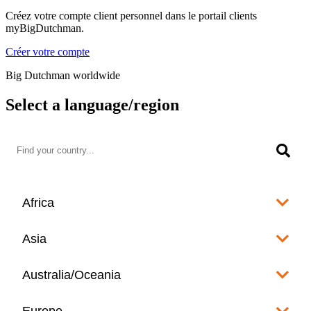
Créez votre compte client personnel dans le portail clients
myBigDutchman.
Créer votre compte
Big Dutchman worldwide
Select a language/region
Africa
Algeria
Asia
العربية
Afghanistan
Australia/Oceania
Angola
English
www.bigdutchman.co.za
Australia