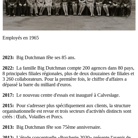
J
Employés en 1965
2023:
Big Dutchman fête ses 85 ans.
2022:
La famille Big Dutchman compte 200 agences dans 80 pays,
8 principales filiales régionales, plus de deux douzaines de filiales et
3 260 collaborateurs. Pour la première fois, le chiffre d'affaires a
dépassé la barre du milliard d'euros.
2017:
Le nouveau centre d'essais est inauguré à Calveslage.
2015:
Pour s'adresser plus spécifiquement aux clients, la structure
organisationnelle est revue et trois secteurs d'activités distincts sont
créés : Œufs, Volailles et Porcs.
2013:
Big Dutchman fête son 75ème anniversaire.
2012:
L'étude conceptuelle »Porcherie 2030« présente l'avenir de