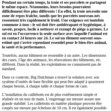
Pendant un certain temps, la truie et ses porcelets se partagent
le même espace. Néanmoins, leurs besoins pourraient
difficilement être plus différents ! En effet, la truie nécessite une
zone de repos fraîche, tandis que les porcelets nouveau-nés
ressentent très rapidement le froid. Une exigence est toutefois
commune à tous : le sol doit être antidérapant et hygiénique, à
savoir, propre, facile à nettoyer et exempt de piège à germes. Le
sol est en l’occurrence la seule surface avec laquelle l’animal est
en contact 24 heures sur 24. Le sol un élément souvent sous-
estimé qui s’avère cependant essentiel pour le bien-être animal,
la santé et la performance.
Toutefois, aucun bâtiment ne ressemble à un autre. Les dimensions
des cases, l’âge des animaux, les rénovations des bâtiments, etc.
diffèrent. Dans la réalité, les exploitations ne connaissent pas de
standard.
Dans ce contexte, Big Dutchman a trouvé la solution avec son
système d’unités de base flexible qui peut être adapté à quasiment
chaque besoin, à chaque taille et chaque forme de case.
L’installation du caillebotis est de plus extrêmement simple et
réalisée en un tour de main. L’engrenage sur mesure assure une
grande stabilité. Les caillebotis en matière plastique peuvent être
coupés sur mesure par échelons de 10 cm. Il est également possible