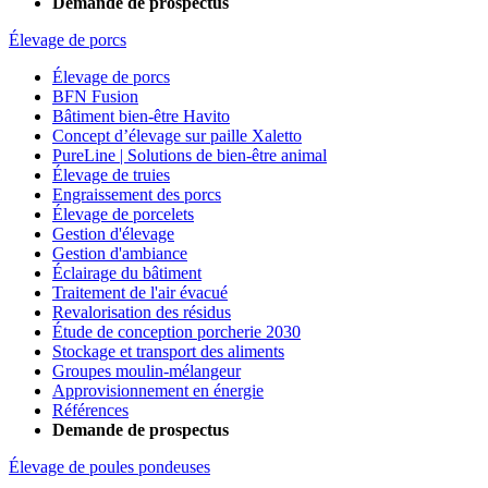
Demande de prospectus
Élevage de porcs
Élevage de porcs
BFN Fusion
Bâtiment bien-être Havito
Concept d’élevage sur paille Xaletto
PureLine | Solutions de bien-être animal
Élevage de truies
Engraissement des porcs
Élevage de porcelets
Gestion d'élevage
Gestion d'ambiance
Éclairage du bâtiment
Traitement de l'air évacué
Revalorisation des résidus
Étude de conception porcherie 2030
Stockage et transport des aliments
Groupes moulin-mélangeur
Approvisionnement en énergie
Références
Demande de prospectus
Élevage de poules pondeuses