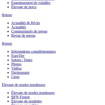
Engraissement de volailles
Élevage de porcs
Retour
Actualités & Récits
Actualités
Communiqués de presse
Revue de presse
Retour
Informations complémentaires
EuroTier
Salons / Dates
Photos
Vidéos
Dictionnaire
Liens
Élevage de poules pondeuses
Élevage de poules pondeuses
BFN Fusion
Élevage de poulettes