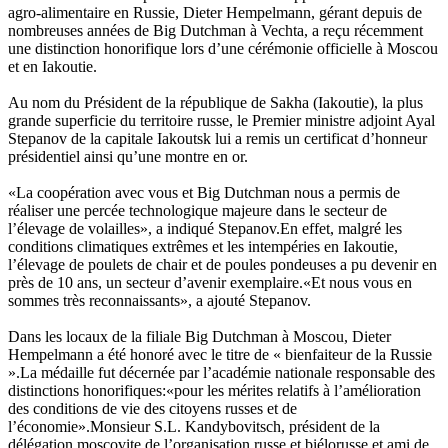
agro-alimentaire en Russie, Dieter Hempelmann, gérant depuis de
nombreuses années de Big Dutchman à Vechta, a reçu récemment
une distinction honorifique lors d’une cérémonie officielle à Moscou
et en Iakoutie.
Au nom du Président de la république de Sakha (Iakoutie), la plus
grande superficie du territoire russe, le Premier ministre adjoint Ayal
Stepanov de la capitale Iakoutsk lui a remis un certificat d’honneur
présidentiel ainsi qu’une montre en or.
«La coopération avec vous et Big Dutchman nous a permis de
réaliser une percée technologique majeure dans le secteur de
l’élevage de volailles», a indiqué Stepanov.
En effet, malgré les
conditions climatiques extrêmes et les intempéries en Iakoutie,
l’élevage de poulets de chair et de poules pondeuses a pu devenir en
près de 10 ans, un secteur d’avenir exemplaire.
«Et nous vous en
sommes très reconnaissants», a ajouté Stepanov.
Dans les locaux de la filiale Big Dutchman à Moscou, Dieter
Hempelmann a été honoré avec le titre de
«
bienfaiteur de la Russie
»
.
La médaille fut décernée par l’académie nationale responsable des
distinctions honorifiques:
«pour les mérites relatifs à l’amélioration
des conditions de vie des citoyens russes et de
l’économie».
Monsieur S.L. Kandybovitsch, président de la
délégation moscovite de l’organisation russe et biélorusse et ami de