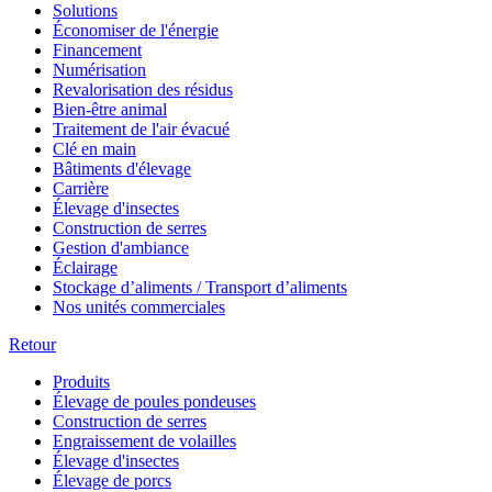
Solutions
Économiser de l'énergie
Financement
Numérisation
Revalorisation des résidus
Bien-être animal
Traitement de l'air évacué
Clé en main
Bâtiments d'élevage
Carrière
Élevage d'insectes
Construction de serres
Gestion d'ambiance
Éclairage
Stockage d’aliments / Transport d’aliments
Nos unités commerciales
Retour
Produits
Élevage de poules pondeuses
Construction de serres
Engraissement de volailles
Élevage d'insectes
Élevage de porcs