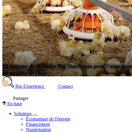
La gamme de produits Big Dutchman pour l’engraiss
de poulets de chair
Big Experience
Contact
Partager
En haut
Solutions
Économiser de l'énergie
Financement
Numérisation