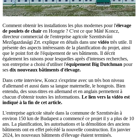
Comment obtenir les installations les plus modernes pour l'
élevage
de poulets de chair
en Hongrie ? C'est ce que Máté Koncz,
directeur commercial de l'entreprise agricole Szentistváni
Mezőgazdasági Zrt. explique en détails dans une
vidéo
très utile. Il
présente des aspects intéressants de la planification du projet, ainsi
que le point fort de l'équipement de ses bâtiments. Il décrit
également les raisons pour lesquelles après d'intenses recherches,
son entreprise a choisi d'utiliser l'
équipement Big Dutchman
pour
ses
dix nouveaux bâtiments d'élevage.
Dans cette interview, Koncz s'exprime avec un très bon niveau
d'allemand et aussi dans sa langue maternelle, le hongrois. Bien
entendu, des sous-titres en allemand et en anglais permettent à
chacun d'obtenir toutes les informations.
Le lien vers la vidéo est
indiqué à la fin de cet article.
L'entreprise agricole située dans la commune de Szentistván à
environ 150 km de Budapest a commencé ce projet il y a plus de 10
ans. La planification, les autorisations et la démolition des anciens
bâtiments ont en effet précédé la nouvelle construction. En janvier
2024, les nouveaux bâtiments d'élevage étaient terminés.