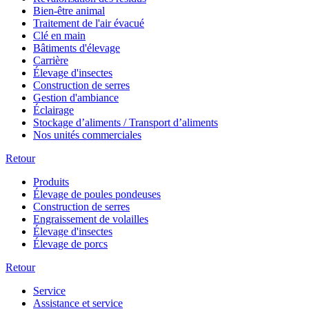
Bien-être animal
Traitement de l'air évacué
Clé en main
Bâtiments d'élevage
Carrière
Élevage d'insectes
Construction de serres
Gestion d'ambiance
Éclairage
Stockage d’aliments / Transport d’aliments
Nos unités commerciales
Retour
Produits
Élevage de poules pondeuses
Construction de serres
Engraissement de volailles
Élevage d'insectes
Élevage de porcs
Retour
Service
Assistance et service