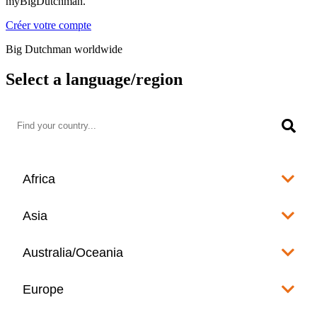
myBigDutchman.
Créer votre compte
Big Dutchman worldwide
Select a language/region
Africa
Algeria
Asia
العربية
Afghanistan
Australia/Oceania
Angola
English
www.bigdutchman.co.za
Australia
Europe
Bangladesh
Benin
www.bigdutchman.asia
www.bigdutchman.asia