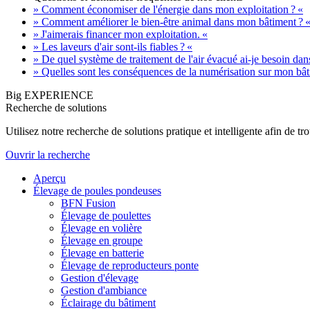
» Comment économiser de l'énergie dans mon exploitation ? «
» Comment améliorer le bien-être animal dans mon bâtiment ? 
» J'aimerais financer mon exploitation. «
» Les laveurs d'air sont-ils fiables ? «
» De quel système de traitement de l'air évacué ai-je besoin da
» Quelles sont les conséquences de la numérisation sur mon bât
Big EXPERIENCE
Recherche de solutions
Utilisez notre recherche de solutions pratique et intelligente afin de 
Ouvrir la recherche
Aperçu
Élevage de poules pondeuses
BFN Fusion
Élevage de poulettes
Élevage en volière
Élevage en groupe
Élevage en batterie
Élevage de reproducteurs ponte
Gestion d'élevage
Gestion d'ambiance
Éclairage du bâtiment