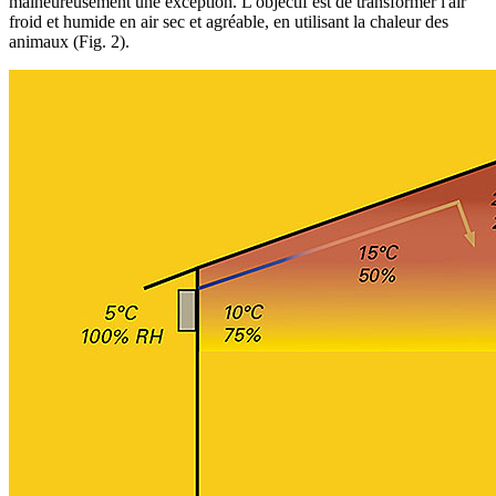
malheureusement une exception. L'objectif est de transformer l'air
froid et humide en air sec et agréable, en utilisant la chaleur des
animaux (Fig. 2).