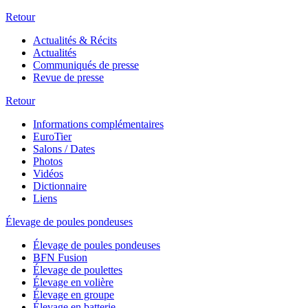
Retour
Actualités & Récits
Actualités
Communiqués de presse
Revue de presse
Retour
Informations complémentaires
EuroTier
Salons / Dates
Photos
Vidéos
Dictionnaire
Liens
Élevage de poules pondeuses
Élevage de poules pondeuses
BFN Fusion
Élevage de poulettes
Élevage en volière
Élevage en groupe
Élevage en batterie