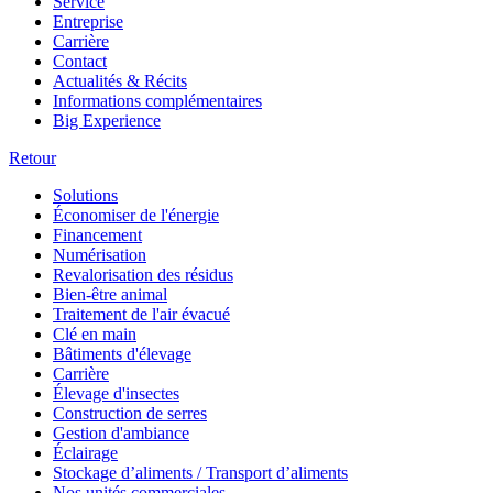
Service
Entreprise
Carrière
Contact
Actualités & Récits
Informations complémentaires
Big Experience
Retour
Solutions
Économiser de l'énergie
Financement
Numérisation
Revalorisation des résidus
Bien-être animal
Traitement de l'air évacué
Clé en main
Bâtiments d'élevage
Carrière
Élevage d'insectes
Construction de serres
Gestion d'ambiance
Éclairage
Stockage d’aliments / Transport d’aliments
Nos unités commerciales