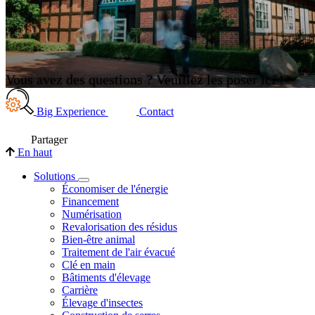
Vous avez des questions ? Veuillez les poser ici !
Big Experience
Contact
Partager
En haut
Solutions
Économiser de l'énergie
Financement
Numérisation
Revalorisation des résidus
Bien-être animal
Traitement de l'air évacué
Clé en main
Bâtiments d'élevage
Carrière
Élevage d'insectes