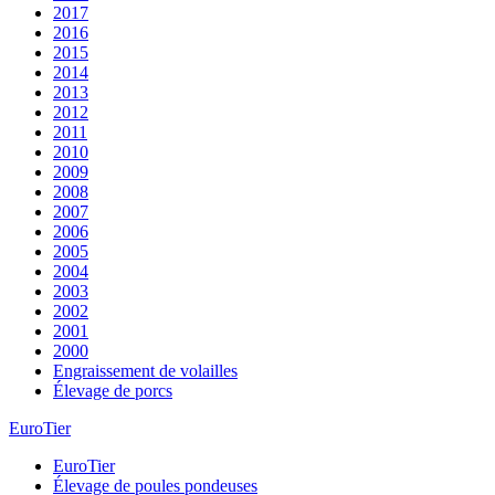
2017
2016
2015
2014
2013
2012
2011
2010
2009
2008
2007
2006
2005
2004
2003
2002
2001
2000
Engraissement de volailles
Élevage de porcs
EuroTier
EuroTier
Élevage de poules pondeuses