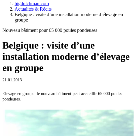
bigdutchman.com
Actualités & Récits
Belgique : visite d’une installation moderne d’élevage en
groupe
Nouveau bâtiment pour 65 000 poules pondeuses
Belgique : visite d’une
installation moderne d’élevage
en groupe
21.01.2013
Elevage en groupe: le nouveau bâtiment peut accueillir 65 000 poules
L
pondeuses.
p
p