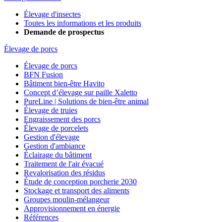
Élevage d'insectes
Toutes les informations et les produits
Demande de prospectus
Élevage de porcs
Élevage de porcs
BFN Fusion
Bâtiment bien-être Havito
Concept d’élevage sur paille Xaletto
PureLine | Solutions de bien-être animal
Élevage de truies
Engraissement des porcs
Élevage de porcelets
Gestion d'élevage
Gestion d'ambiance
Éclairage du bâtiment
Traitement de l'air évacué
Revalorisation des résidus
Étude de conception porcherie 2030
Stockage et transport des aliments
Groupes moulin-mélangeur
Approvisionnement en énergie
Références