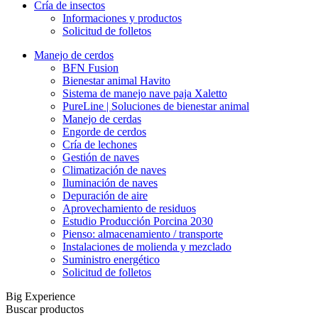
Cría de insectos
Informaciones y productos
Solicitud de folletos
Manejo de cerdos
BFN Fusion
Bienestar animal Havito
Sistema de manejo nave paja Xaletto
PureLine | Soluciones de bienestar animal
Manejo de cerdas
Engorde de cerdos
Cría de lechones
Gestión de naves
Climatización de naves
Iluminación de naves
Depuración de aire
Aprovechamiento de residuos
Estudio Producción Porcina 2030
Pienso: almacenamiento / transporte
Instalaciones de molienda y mezclado
Suministro energético
Solicitud de folletos
Big Experience
Buscar productos