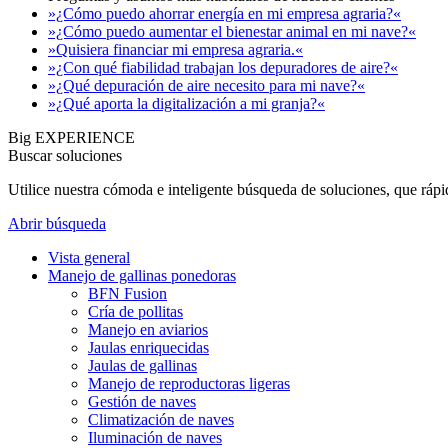
»¿Cómo puedo ahorrar energía en mi empresa agraria?«
»¿Cómo puedo aumentar el bienestar animal en mi nave?«
»Quisiera financiar mi empresa agraria.«
»¿Con qué fiabilidad trabajan los depuradores de aire?«
»¿Qué depuración de aire necesito para mi nave?«
»¿Qué aporta la digitalización a mi granja?«
Big EXPERIENCE
Buscar soluciones
Utilice nuestra cómoda e inteligente búsqueda de soluciones, que ráp
Abrir búsqueda
Vista general
Manejo de gallinas ponedoras
BFN Fusion
Cría de pollitas
Manejo en aviarios
Jaulas enriquecidas
Jaulas de gallinas
Manejo de reproductoras ligeras
Gestión de naves
Climatización de naves
Iluminación de naves