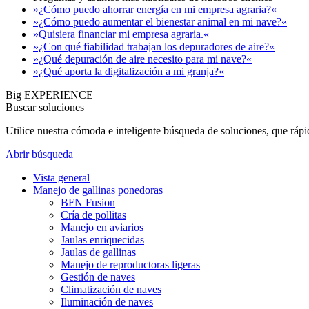
»¿Cómo puedo ahorrar energía en mi empresa agraria?«
»¿Cómo puedo aumentar el bienestar animal en mi nave?«
»Quisiera financiar mi empresa agraria.«
»¿Con qué fiabilidad trabajan los depuradores de aire?«
»¿Qué depuración de aire necesito para mi nave?«
»¿Qué aporta la digitalización a mi granja?«
Big EXPERIENCE
Buscar soluciones
Utilice nuestra cómoda e inteligente búsqueda de soluciones, que ráp
Abrir búsqueda
Vista general
Manejo de gallinas ponedoras
BFN Fusion
Cría de pollitas
Manejo en aviarios
Jaulas enriquecidas
Jaulas de gallinas
Manejo de reproductoras ligeras
Gestión de naves
Climatización de naves
Iluminación de naves