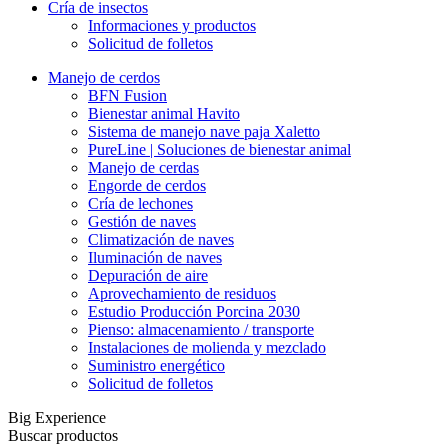
Cría de insectos
Informaciones y productos
Solicitud de folletos
Manejo de cerdos
BFN Fusion
Bienestar animal Havito
Sistema de manejo nave paja Xaletto
PureLine | Soluciones de bienestar animal
Manejo de cerdas
Engorde de cerdos
Cría de lechones
Gestión de naves
Climatización de naves
Iluminación de naves
Depuración de aire
Aprovechamiento de residuos
Estudio Producción Porcina 2030
Pienso: almacenamiento / transporte
Instalaciones de molienda y mezclado
Suministro energético
Solicitud de folletos
Big Experience
Buscar productos