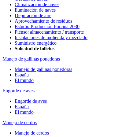
Climatización de naves
Iluminación de naves
Depuración de aire
Aprovechamiento de residuos
Estudio Producción Porcina 2030
Pienso: almacenamiento / transporte
Instalaciones de molienda y mezclado
Suministro energético
Solicitud de folletos
Manejo de gallinas ponedoras
Manejo de gallinas ponedoras
España
El mundo
Engorde de aves
Engorde de aves
España
El mundo
Manejo de cerdos
Manejo de cerdos