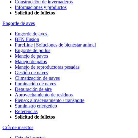
Construcción de invernaderos
Informaciones y productos
Solicitud de folletos
Engorde de aves
Engorde de aves
BFN Fusion
PureLine | Soluciones de bienestar animal
Engorde de pollos
Manejo de pavos
Manejo de patos
Manejo de reproductoras pesadas
Gestión de naves
Climatización de naves
Iluminación de naves
Depuración de aire
Aprovechamiento de residuos
Pienso: almacenamiento / transporte
Suministro energético
Referencias
Solicitud de folletos
Cría de insectos
Cría de insectos