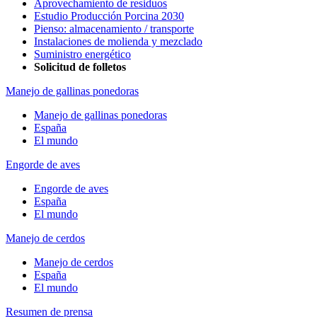
Aprovechamiento de residuos
Estudio Producción Porcina 2030
Pienso: almacenamiento / transporte
Instalaciones de molienda y mezclado
Suministro energético
Solicitud de folletos
Manejo de gallinas ponedoras
Manejo de gallinas ponedoras
España
El mundo
Engorde de aves
Engorde de aves
España
El mundo
Manejo de cerdos
Manejo de cerdos
España
El mundo
Resumen de prensa