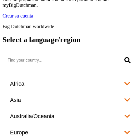
myBigDutchman.
Crear su cuenta
Big Dutchman worldwide
Select a language/region
Africa
Algeria
Asia
العربية
Afghanistan
Australia/Oceania
Angola
English
www.bigdutchman.co.za
Australia
Europe
Bangladesh
Benin
www.bigdutchman.asia