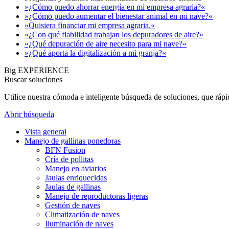
»¿Cómo puedo ahorrar energía en mi empresa agraria?«
»¿Cómo puedo aumentar el bienestar animal en mi nave?«
»Quisiera financiar mi empresa agraria.«
»¿Con qué fiabilidad trabajan los depuradores de aire?«
»¿Qué depuración de aire necesito para mi nave?«
»¿Qué aporta la digitalización a mi granja?«
Big EXPERIENCE
Buscar soluciones
Utilice nuestra cómoda e inteligente búsqueda de soluciones, que ráp
Abrir búsqueda
Vista general
Manejo de gallinas ponedoras
BFN Fusion
Cría de pollitas
Manejo en aviarios
Jaulas enriquecidas
Jaulas de gallinas
Manejo de reproductoras ligeras
Gestión de naves
Climatización de naves
Iluminación de naves